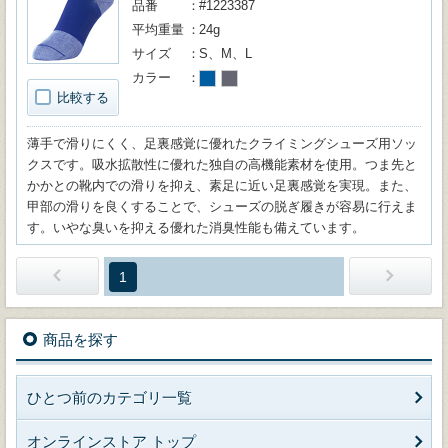
品番
#1223387
平均重量
24g
サイズ
S、M、L
カラー
比較する
薄手で滑りにくく、足裏感覚に優れたクライミングシューズ用ソッ
クスです。吸水拡散性に優れた独自の高機能素材を使用。つま先と
かかとの靴内での滑りを抑え、素足に近い足裏感覚を実現。また、
甲部の滑りを良くすることで、シューズの脱ぎ履きが容易に行えま
す。いやな臭いを抑える優れた消臭性能も備えています。
1
商品を探す
ひとつ前のカテゴリ一覧
オンラインストア トップ