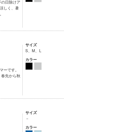
手の日除けア
涼しく、暑
。
サイズ
S、M、L
カラー
マーです。
、春先から秋
サイズ
－
カラー