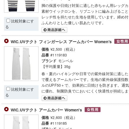
脚の保護や日焼け対策に適した赤ちゃん用レッグカ
素材ウイックロンを、リブニットに編み上げること
レッチ性を持たせた生地を使用しています。締め付
比較対象にす
ふんわりとした優しい肌あたりです。
る
WIC.UVテクト フィンガーレス アームカバー Women's
¥2,500（税込）
価格
#1119183
品番
モンベル
ブランド
【平均重量】35g
春・夏のハイキングや日常での紫外線対策に適した
で覆えるアームカバーです。生地の紫外線保護指数
ルのUPF50＋で、効果的に日焼けを防ぎます。通
比較対象にす
に優れ、制菌防臭でにおいにくく快適性が持続しま
る
WIC.UVテクト アームカバー Women's
¥2,600（税込）
価格
#1119185
品番
モンベル