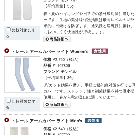
ブランド
【平均重量】35g
春・夏のハイキングや日常での紫外線対策に適した
ーです。生地の紫外線保護指数は最高レベルのUPF
果的に日焼けを防ぎます。通気性と速乾性に優れ、
比較対象にす
においにくく快適性が持続します。
る
トレール アームカバー ライト Women's
¥2,750（税込）
価格
#1107806
品番
モンベル
ブランド
【平均重量】36g
UVカット効果を備え、手軽に紫外線対策を行える
カバーです。ストレッチ性と制菌効果を持つ吸水拡
使用し、春から秋の登山に適しています。
比較対象にす
る
トレール アームカバー ライト Men's
¥2,640（税込）
価格
#1107703
品番