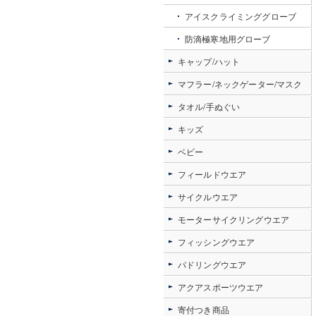
アイスクライミンググローブ
防滴極寒地用グローブ
キャップ/ハット
マフラー/ネックゲーター/マスク
タオル/手ぬぐい
キッズ
ベビー
フィールドウエア
サイクルウエア
モーターサイクリングウエア
フィッシングウエア
パドリングウエア
アクアスポーツウエア
寄付つき商品