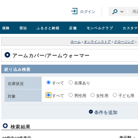
ログイン
保険
宿泊
ふるさと納税
店舗
モンベル
クラブ
カスタマ
ホーム
>
オンラインストア
>
クロージング
>
アームカバー/アームウォーマー
絞り込み検索
すべて
在庫あり
在庫状況
すべて
男性用
女性用
子ども用
対象
条件を追加
検索結果
表示順
：