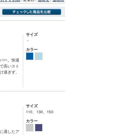
商品にのみフォーカスする
サイズ
－
カラー
バー。快適
で高いスト
け過ぎず、
サイズ
110、130、150
カラー
に適したア