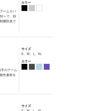
カラー
アームカバ
50＋で、効
制菌防臭で
サイズ
S、M、L、XL
カラー
薄手のアーム
散性素材を
サイズ
S、M、L、XL