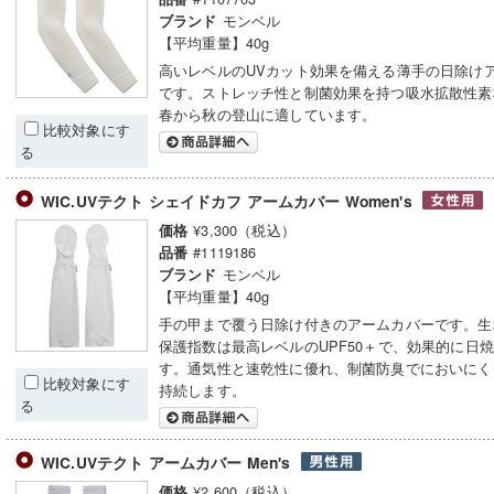
モンベル
ブランド
【平均重量】40g
高いレベルのUVカット効果を備える薄手の日除け
です。ストレッチ性と制菌効果を持つ吸水拡散性素
春から秋の登山に適しています。
比較対象にす
る
WIC.UVテクト シェイドカフ アームカバー Women's
¥3,300（税込）
価格
#1119186
品番
モンベル
ブランド
【平均重量】40g
手の甲まで覆う日除け付きのアームカバーです。生
保護指数は最高レベルのUPF50＋で、効果的に日
す。通気性と速乾性に優れ、制菌防臭でにおいにく
比較対象にす
持続します。
る
WIC.UVテクト アームカバー Men's
¥2,600（税込）
価格