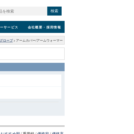
検索
ーサービス
会社概要
・採用情報
グローブ
>
アームカバー/アームウォーマー
おすすめ順
/
重量軽
/
価格安
/
価格高