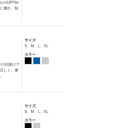
のUPF50
に優れ、制
サイズ
S、M、L、XL
カラー
手の日除けア
涼しく、暑
。
サイズ
S、M、L、XL
カラー