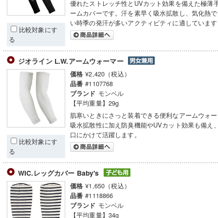
優れたストレッチ性とUVカット効果を備えた極薄
ームカバーです。汗を素早く吸水拡散し、気化熱で
い時季の発汗が多いアクティビティに適しています
比較対象にす
る
ジオライン L.W.アームウォーマー
¥2,420（税込）
価格
#1107768
品番
モンベル
ブランド
【平均重量】29g
肌寒いときにさっと装着できる便利なアームウォー
吸水拡散性に加え防臭機能やUVカット効果も備え
口にかけて活躍します。
比較対象にす
る
WIC.レッグカバー Baby's
¥1,650（税込）
価格
#1118866
品番
モンベル
ブランド
【平均重量】34g