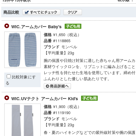
13件中13件表示
商品比較
WIC.アームカバー Baby's
¥1,650（税込）
価格
#1118865
品番
モンベル
ブランド
【平均重量】23g
腕の保護や日焼け対策に適した赤ちゃん用アームカ
素材ウイックロンを、リブニットに編み上げること
レッチ性を持たせた生地を使用しています。締め付
比較対象にす
ふんわりとした優しい肌あたりです。
る
WIC.UVテクト アームカバー Kid's
¥1,900（税込）
価格
#1119190
品番
モンベル
ブランド
【平均重量】23g
春・夏のハイキングなどでの紫外線対策や腕の保護