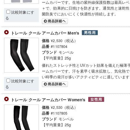
ームカバーです。生地の紫外線保護指数は最高レベル
＋で、効果的に日焼けを防ぎます。通気性と速乾性
比較対象にす
菌防臭でにおいにくく快適性が持続します。
る
トレール クール アームカバー Men's
¥2,530（税込）
価格
#1107804
品番
モンベル
ブランド
【平均重量】25g
優れたストレッチ性とUVカット効果を備えた極薄
ームカバーです。汗を素早く吸水拡散し、気化熱で
い時季の発汗が多いアクティビティに適しています
比較対象にす
る
トレール クール アームカバー Women's
¥2,530（税込）
価格
#1107805
品番
モンベル
ブランド
【平均重量】25g