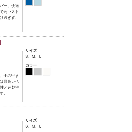
バー。快適
で高いスト
け過ぎず、
サイズ
S、M、L
カラー
、手の甲ま
は最高レベ
気性と速乾性
す。
サイズ
S、M、L