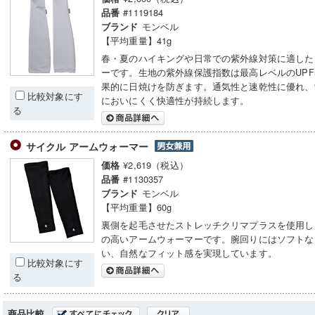
#1119184
品番
モンベル
ブランド
【平均重量】41g
春・夏のハイキングや日常での紫外線対策に適した
ーです。生地の紫外線保護指数は最高レベルのUPF
果的に日焼けを防ぎます。通気性と速乾性に優れ、
比較対象にす
においにくく快適性が持続します。
る
サイクル アームウォーマー
¥2,619（税込）
価格
#1130357
品番
モンベル
ブランド
【平均重量】60g
裏側を起毛させたストレッチクリマプラスを使用し
の高いアームウォーマーです。腕回りにはソフトな
い、自然なフィット感を実現しています。
比較対象にす
る
商品比較