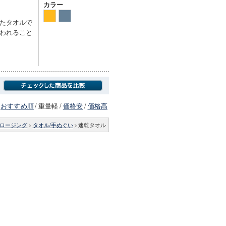
カラー
たタオルで
われること
おすすめ順
/
重量軽
/
価格安
/
価格高
ロージング
>
タオル/手ぬぐい
>
速乾タオル