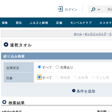
ログイン
保険
宿泊
ふるさと納税
店舗
モンベル
クラブ
カスタマ
ホーム
>
オンラインストア
>
ク
速乾タオル
絞り込み検索
すべて
在庫あり
在庫状況
すべて
男性用
女性用
子ども用
対象
条件を追加
検索結果
表示順
：