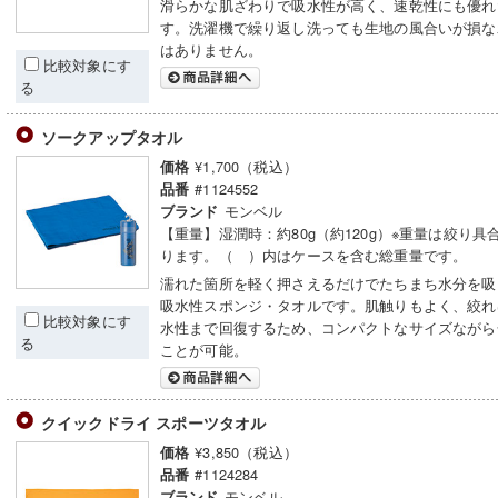
滑らかな肌ざわりで吸水性が高く、速乾性にも優れ
す。洗濯機で繰り返し洗っても生地の風合いが損な
はありません。
比較対象にす
る
ソークアップタオル
¥1,700（税込）
価格
#1124552
品番
モンベル
ブランド
【重量】湿潤時：約80g（約120g）※重量は絞り具
ります。（ ）内はケースを含む総重量です。
濡れた箇所を軽く押さえるだけでたちまち水分を吸
吸水性スポンジ・タオルです。肌触りもよく、絞れ
比較対象にす
水性まで回復するため、コンパクトなサイズながら
る
ことが可能。
クイックドライ スポーツタオル
¥3,850（税込）
価格
#1124284
品番
モンベル
ブランド