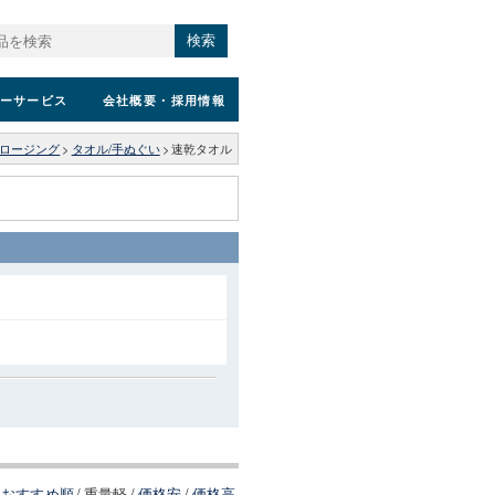
検索
ーサービス
会社概要
・採用情報
ロージング
>
タオル/手ぬぐい
>
速乾タオル
おすすめ順
/
重量軽
/
価格安
/
価格高