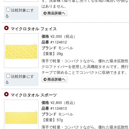
す。洗濯機で繰り返し洗っても生地の風合いが損な
はありません。
比較対象にす
る
マイクロタオル フェイス
¥2,000（税込）
価格
#1124612
品番
モンベル
ブランド
【重量】29g
薄手で軽量・コンパクトながら、優れた吸水拡散性
クロファイバーを使用した高機能タオルです。携行
テープで留めることでコンパクトに収納できます。
比較対象にす
る
マイクロタオル スポーツ
¥2,800（税込）
価格
#1124613
品番
モンベル
ブランド
【重量】57g
薄手で軽量・コンパクトながら、優れた吸水拡散性