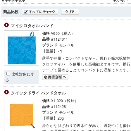
8件中8件表示
商品比較
マイクロタオル ハンド
¥950（税込）
価格
#1124611
品番
モンベル
ブランド
【重量】7g
薄手で軽量・コンパクトながら、優れた吸水拡散性
クロファイバーを使用した高機能タオルです。携行
テープで留めることでコンパクトに収納できます。
比較対象にす
る
クイックドライ ハンドタオル
¥1,320（税込）
価格
#1124281
品番
モンベル
ブランド
【重量】20g
滑らかな肌ざわりで吸水性が高く、速乾性にも優れ