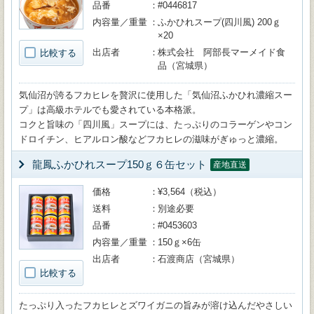
品番
#0446817
内容量／重量
ふかひれスープ(四川風) 200ｇ
×20
出店者
株式会社 阿部長マーメイド食
比較する
品（宮城県）
気仙沼が誇るフカヒレを贅沢に使用した「気仙沼ふかひれ濃縮スー
プ」は高級ホテルでも愛されている本格派。
コクと旨味の「四川風」スープには、たっぷりのコラーゲンやコン
ドロイチン、ヒアルロン酸などフカヒレの滋味がぎゅっと濃縮。
龍鳳ふかひれスープ150ｇ６缶セット
産地直送
価格
¥3,564（税込）
送料
別途必要
品番
#0453603
内容量／重量
150ｇ×6缶
出店者
石渡商店（宮城県）
比較する
たっぷり入ったフカヒレとズワイガニの旨みが溶け込んだやさしい