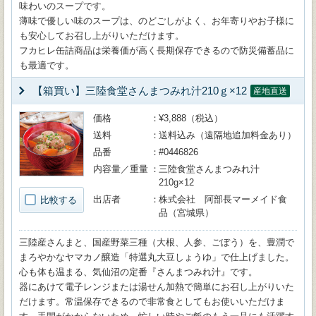
味わいのスープです。
薄味で優しい味のスープは、のどごしがよく、お年寄りやお子様に
も安心してお召し上がりいただけます。
フカヒレ缶詰商品は栄養価が高く長期保存できるので防災備蓄品に
も最適です。
【箱買い】三陸食堂さんまつみれ汁210ｇ×12
産地直送
価格
¥3,888（税込）
送料
送料込み（遠隔地追加料金あり）
品番
#0446826
内容量／重量
三陸食堂さんまつみれ汁
210g×12
出店者
株式会社 阿部長マーメイド食
比較する
品（宮城県）
三陸産さんまと、国産野菜三種（大根、人参、ごぼう）を、豊潤で
まろやかなヤマカノ醸造「特選丸大豆しょうゆ」で仕上げました。
心も体も温まる、気仙沼の定番『さんまつみれ汁』です。
器にあけて電子レンジまたは湯せん加熱で簡単にお召し上がりいた
だけます。常温保存できるので非常食としてもお使いいただけま