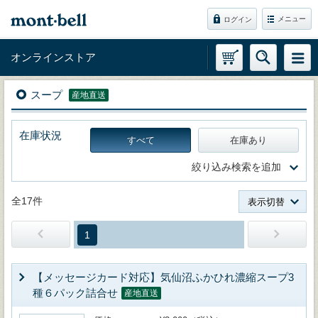
メニュー
ログイン
オンラインストア
スープ
産地直送
在庫状況
すべて
在庫あり
絞り込み検索を追加
全17件
表示切替
1
【メッセージカード対応】気仙沼ふかひれ濃縮スープ3
種６パック詰合せ
産地直送