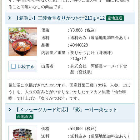
す。手間がかからないため、忙しい時やご飯のもう一品にも活躍す
ること間違いなしの商品です。
【箱買い】三陸食堂炙りかつお汁210ｇ×12
産地直送
価格
¥3,888（税込）
送料
送料込み（遠隔地追加料金あり）
品番
#0446828
内容量／重量
炙りかつお汁（味噌味）
210g×12
出店者
株式会社 阿部長マーメイド食
比較する
品（宮城県）
気仙沼に水揚げされたカツオと、国産野菜三種（大根、人参、ごぼ
う）を、大豆の旨みと深い香りをいかしたヤマカノ醸造「仙台味
噌」で仕上げた『炙りかつお汁』です。
【メッセージカード対応】「彩」一汁一菜セット
産地直送
価格
¥3,888（税込）
送料
送料込み（遠隔地追加料金あり）