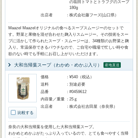
の垢田トマトとトラフグのスープ
180g
出店者
株式会社藤フーズ(山口県）
Maazel Maazelオリジナルの食べるスープスムージーのセットで
す。野菜と果物を混ぜ合わせた麹入りスムージー。その技術をスー
プに活かして作られたスープ・スムージーは、34種類のお野菜と麹
入り。常温保存できるパウチなので、ご自宅や職場で忙しい時や食
欲のない時でも手軽にお召し上がりいただけます。
大和当帰葉スープ（わかめ・めかぶ入り）
産地直送
価格
¥540（税込）
送料
別途必要
品番
#0459612
内容量／重量
25ｇ
出店者
株式会社吉田屋（奈良県）
比較する
奈良の大和当帰葉を使用した大和当帰葉スープ。
わかめとめかぶがたっぷり入っているので、とても食べやすく当帰