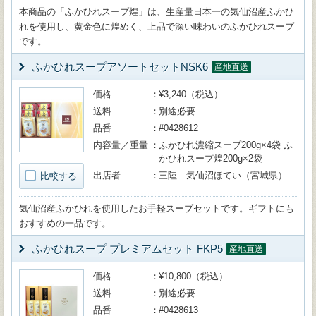
本商品の「ふかひれスープ煌」は、生産量日本一の気仙沼産ふかひ
れを使用し、黄金色に煌めく、上品で深い味わいのふかひれスープ
です。
ふかひれスープアソートセットNSK6
産地直送
価格
¥3,240（税込）
送料
別途必要
品番
#0428612
内容量／重量
ふかひれ濃縮スープ200g×4袋 ふ
かひれスープ煌200g×2袋
出店者
三陸 気仙沼ほてい（宮城県）
比較する
気仙沼産ふかひれを使用したお手軽スープセットです。ギフトにも
おすすめの一品です。
ふかひれスープ プレミアムセット FKP5
産地直送
価格
¥10,800（税込）
送料
別途必要
品番
#0428613