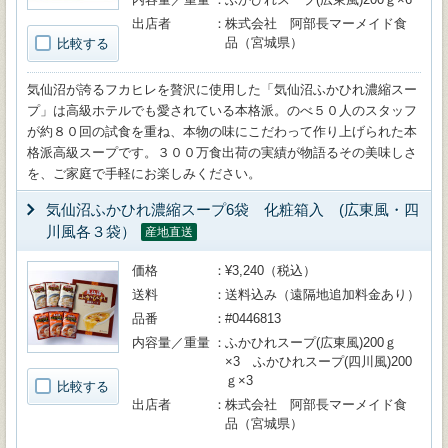
出店者
株式会社 阿部長マーメイド食
品（宮城県）
比較する
気仙沼が誇るフカヒレを贅沢に使用した「気仙沼ふかひれ濃縮スー
プ」は高級ホテルでも愛されている本格派。のべ５０人のスタッフ
が約８０回の試食を重ね、本物の味にこだわって作り上げられた本
格派高級スープです。３００万食出荷の実績が物語るその美味しさ
を、ご家庭で手軽にお楽しみください。
気仙沼ふかひれ濃縮スープ6袋 化粧箱入 (広東風・四
川風各３袋）
産地直送
価格
¥3,240（税込）
送料
送料込み（遠隔地追加料金あり）
品番
#0446813
内容量／重量
ふかひれスープ(広東風)200ｇ
×3 ふかひれスープ(四川風)200
ｇ×3
比較する
出店者
株式会社 阿部長マーメイド食
品（宮城県）