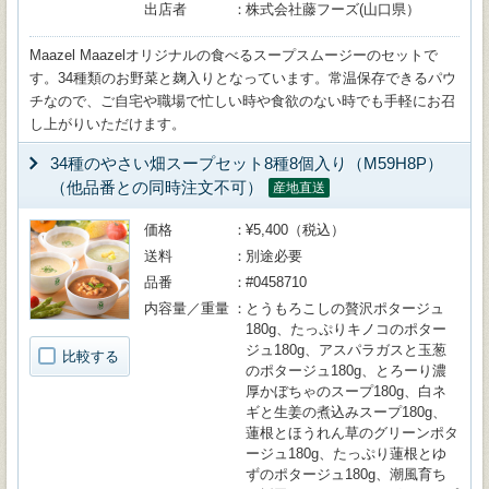
出店者
株式会社藤フーズ(山口県）
Maazel Maazelオリジナルの食べるスープスムージーのセットで
す。34種類のお野菜と麹入りとなっています。常温保存できるパウ
チなので、ご自宅や職場で忙しい時や食欲のない時でも手軽にお召
し上がりいただけます。
34種のやさい畑スープセット8種8個入り（M59H8P）
（他品番との同時注文不可）
産地直送
価格
¥5,400（税込）
送料
別途必要
品番
#0458710
内容量／重量
とうもろこしの贅沢ポタージュ
180g、たっぷりキノコのポター
ジュ180g、アスパラガスと玉葱
比較する
のポタージュ180g、とろーり濃
厚かぼちゃのスープ180g、白ネ
ギと生姜の煮込みスープ180g、
蓮根とほうれん草のグリーンポタ
ージュ180g、たっぷり蓮根とゆ
ずのポタージュ180g、潮風育ち