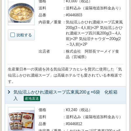
価格
¥3,000（税込）
送料
送料込み（遠隔地追加料金あり）
品番
#0446803
内容量／重量
気仙沼ふかひれ濃縮スープ広東風
200g(3～4人前)×2P 気仙沼ふかひ
れ濃縮スープ四川風200g(3～4人
比較する
前)×2P 気仙沼チャウダー200g(2
～3人前)×2P
出店者
株式会社 阿部長マーメイド食
品（宮城県）
生産量日本一の実績を誇る気仙沼産フカヒレを贅沢に使用した「気
仙沼ふかひれ濃縮スープ」は高級ホテルでも愛されている本格派で
す。
気仙沼ふかひれ濃縮スープ広東風200ｇ×6袋 化粧箱
入
産地直送
価格
¥3,240（税込）
送料
送料込み（遠隔地追加料金あり）
品番
#0446812
内容量／重量
ふかひれスープ(広東風)200ｇ×6