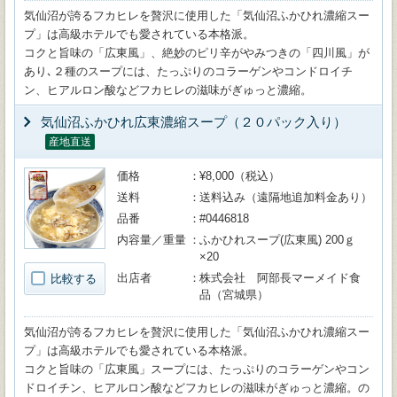
気仙沼が誇るフカヒレを贅沢に使用した「気仙沼ふかひれ濃縮スー
プ」は高級ホテルでも愛されている本格派。
コクと旨味の「広東風」、絶妙のピリ辛がやみつきの「四川風」が
あり､２種のスープには、たっぷりのコラーゲンやコンドロイチ
ン、ヒアルロン酸などフカヒレの滋味がぎゅっと濃縮。
気仙沼ふかひれ広東濃縮スープ（２０パック入り）
産地直送
価格
¥8,000（税込）
送料
送料込み（遠隔地追加料金あり）
品番
#0446818
内容量／重量
ふかひれスープ(広東風) 200ｇ
×20
出店者
株式会社 阿部長マーメイド食
比較する
品（宮城県）
気仙沼が誇るフカヒレを贅沢に使用した「気仙沼ふかひれ濃縮スー
プ」は高級ホテルでも愛されている本格派。
コクと旨味の「広東風」スープには、たっぷりのコラーゲンやコン
ドロイチン、ヒアルロン酸などフカヒレの滋味がぎゅっと濃縮。の