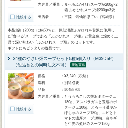
内容量／重量
食べるふかひれスープ極200g×2
箱 ふかひれスープ煌200g×3袋
出店者
三陸 気仙沼ほてい（宮城県）
比較する
本品1袋（200g）に約50％と、気仙沼産ふかひれを贅沢に使用し
た"食べる”スープである「ふかひれスープ極」と黄金色に煌めく上
品で深い味わい「ふかひれスープ煌」のセットです。
ギフトにもピッタリの逸品です。
34種のやさい畑スープセット5種5個入り（M39D5P）
（他品番との同時注文不可）
産地直送
価格
¥3,240（税込）
送料
別途必要
品番
#0458709
内容量／重量
とうもろこしの贅沢ポタージュ
180g、アスパラガスと玉葱のポ
タージュ180g、とろーり濃厚か
比較する
ぼちゃのスープ180g、エビとト
マトの濃厚スープ180g、白ネギ
と生姜の煮込みスープ180g