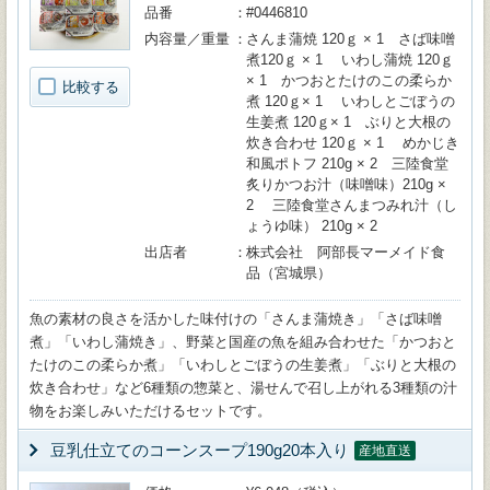
品番
#0446810
内容量／重量
さんま蒲焼 120ｇ × 1 さば味噌
煮120ｇ × 1 いわし蒲焼 120ｇ
× 1 かつおとたけのこの柔らか
比較する
煮 120ｇ× 1 いわしとごぼうの
生姜煮 120ｇ× 1 ぶりと大根の
炊き合わせ 120ｇ × 1 めかじき
和風ポトフ 210g × 2 三陸食堂
炙りかつお汁（味噌味）210g ×
2 三陸食堂さんまつみれ汁（し
ょうゆ味） 210g × 2
出店者
株式会社 阿部長マーメイド食
品（宮城県）
魚の素材の良さを活かした味付けの「さんま蒲焼き」「さば味噌
煮」「いわし蒲焼き」、野菜と国産の魚を組み合わせた「かつおと
たけのこの柔らか煮」「いわしとごぼうの生姜煮」「ぶりと大根の
炊き合わせ」など6種類の惣菜と、湯せんで召し上がれる3種類の汁
物をお楽しみいただけるセットです。
豆乳仕立てのコーンスープ190g20本入り
産地直送