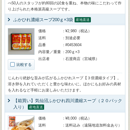
べ50人のスタッフが約80回の試食を重ね、本物の味にこだわって作
り上げられた本格派高級スープです。
ふかひれ濃縮スープ200ｇ×3袋
産地直送
価格
¥2,980（税込）
送料
別途必要
品番
#0453604
内容量／重量
200ｇ×3
出店者
石渡商店（宮城県）
比較する
じんわり絶妙な旨みが広がるふかひれスープ【３倍濃縮タイプ】。
溶き卵を入れていただくと豊かな味わいに。ほかにもお好みの具材
を入れるなど手軽にお楽しみいただけます。
【箱買い】気仙沼ふかひれ四川濃縮スープ（２０パック
入り）
産地直送
価格
¥8,000（税込）
送料
送料込み（遠隔地追加料金あり）