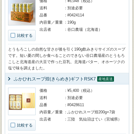
価格
¥6,048（税込）
送料
別途必要
品番
#0424114
内容量／重量
190g
出店者
谷口農場（北海道）
比較する
とうもろこしの自然な甘さが後を引く190g飲みきりサイズのスープ
です。短い夏の間しか食べることのできない谷口農場産のとうもろ
こしと北海道産の大豆で作った豆乳、北海道バター、オホーツクの
塩で味を調えました。
ふかひれスープ煌(きらめき)ギフトRSK7
産地直送
価格
¥5,400（税込）
送料
別途必要
品番
#0428611
内容量／重量
ふかひれスープ煌200g×7袋
出店者
三陸 気仙沼ほてい（宮城県）
比較する