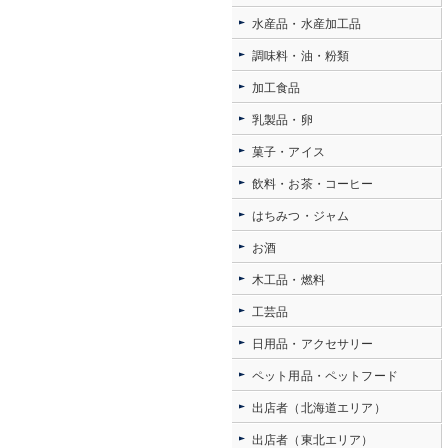
水産品・水産加工品
調味料・油・粉類
加工食品
乳製品・卵
菓子・アイス
飲料・お茶・コーヒー
はちみつ・ジャム
お酒
木工品・燃料
工芸品
日用品・アクセサリー
ペット用品・ペットフード
出店者（北海道エリア）
出店者（東北エリア）