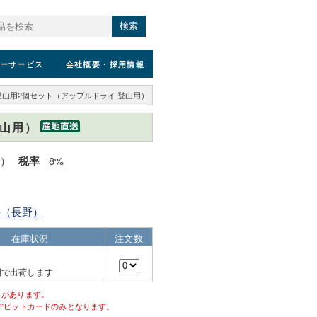
検索
ーサービス
会社概要
・採用情報
RY 登山用2個セット（アップルドライ 登山用）
登山用）
込）
8%
税率
科（長野）
在庫状況
注文数
間で出荷します
とがあります。
デビットカードのみとなります。