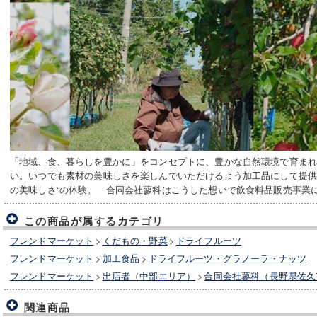
「地域、食、暮らしを豊かに」をコンセプトに、豊かな自然環境で育ま
い。いつでも素材の美味しさを楽しんでいただけるよう加工品にして提供
の美味しさ“の体験。 合同会社蓼科はこうした想いで飲食料品販売事業
この商品が属するカテゴリ
フレンドマーケット
>
くだもの・野菜
>
ドライフルーツ
フレンドマーケット
>
加工食品
>
ドライフルーツ・グラノーラ・ナッツ
フレンドマーケット
>
出店者（中部エリア）
>
合同会社蓼科（長野県佐久
関連商品