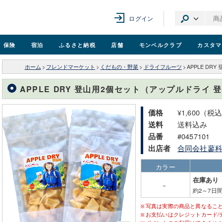
ログイン
保険
宿泊
ふるさと納税
店舗
モンベル
クラブ
カスタマ
ホーム
>
フレンドマーケット
>
くだもの・野菜
>
ドライフルーツ
>
APPLE D
APPLE DRY 登山用2個セット（アップルドライ 
¥1,600（税
価格
送料込み
送料
#0457101
品番
合同会社蓼
出店者
カラー
在庫あり
－
約2～7日
写真は実際の商品と異なるこ
お支払いはクレジットカード/