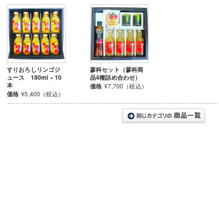
すりおろしリンゴジ
蓼科セット（蓼科商
ュース 180ml × 10
品4種詰め合わせ）
本
価格
¥7,700（税込）
価格
¥5,400（税込）