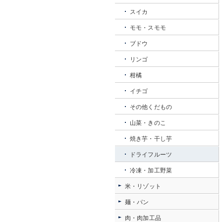
スイカ
モモ・スモモ
ブドウ
リンゴ
柑橘
イチゴ
その他くだもの
山菜・きのこ
焼き芋・干し芋
ドライフルーツ
冷凍・加工野菜
米・リゾット
麺・パン
肉・肉加工品