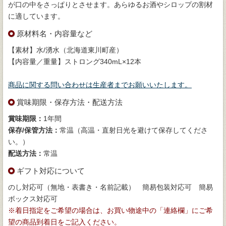
が口の中をさっぱりとさせます。あらゆるお酒やシロップの割材
に適しています。
原材料名・内容量など
【素材】水/湧水（北海道東川町産）
【内容量／重量】ストロング340mL×12本
商品に関する問い合わせは生産者までお願いいたします。
賞味期限・保存方法・配送方法
賞味期限：
1年間
保存/保管方法：
常温（高温・直射日光を避けて保存してくださ
い。）
配送方法：
常温
ギフト対応について
のし対応可（無地・表書き・名前記載） 簡易包装対応可 簡易
ボックス対応可
※着日指定をご希望の場合は、お買い物途中の「連絡欄」にご希
望の商品到着日をご記入ください。