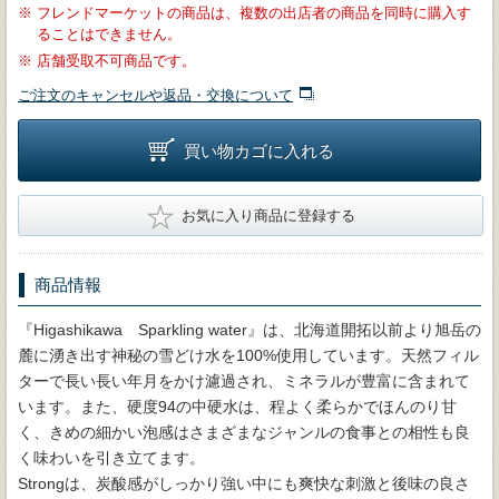
※
フレンドマーケットの商品は、複数の出店者の商品を同時に購入す
ることはできません。
※
店舗受取不可商品です。
ご注文のキャンセルや返品・交換について
買い物カゴに入れる
★
お気に入り商品に登録する
商品情報
『Higashikawa Sparkling water』は、北海道開拓以前より旭岳の
麓に湧き出す神秘の雪どけ水を100%使用しています。天然フィル
ターで長い長い年月をかけ濾過され、ミネラルが豊富に含まれて
います。また、硬度94の中硬水は、程よく柔らかでほんのり甘
く、きめの細かい泡感はさまざまなジャンルの食事との相性も良
く味わいを引き立てます。
Strongは、炭酸感がしっかり強い中にも爽快な刺激と後味の良さ