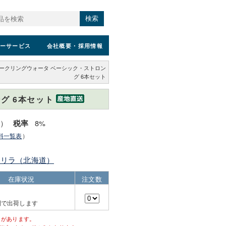
検索
ーサービス
会社概要
・採用情報
ークリングウォータ ベーシック・ストロン
グ 6本セット
グ 6本セット
込）
8%
税率
料一覧表
）
 リラ（北海道）
在庫状況
注文数
間で出荷します
とがあります。