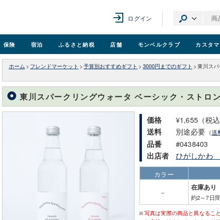
ログイン
保険
宿泊
ふるさと納税
店舗
モンベル
クラブ
カスタマ
ホーム
>
フレンドマーケット
>
予算別おすすめギフト
>
3000円までのギフト
>
東川スパ
東川スパークリングウォータ ベーシック・ストロン
¥1,655（税
価格
別途必要
送料
（
送
#0438403
品番
ひがしかわ
出店者
カラー
在庫あり
－
約2～7日
写真は実際の商品と異なるこ