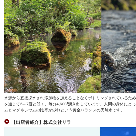
水源から直接採水され添加物を加えることなくボトリングされているため
を通じて6～7度と低く、毎分4,600ℓ湧き出しています。人間の身体に
ムとマグネシウムの比率が2対1という黄金バランスの天然水です。
【出店者紹介】株式会社リラ