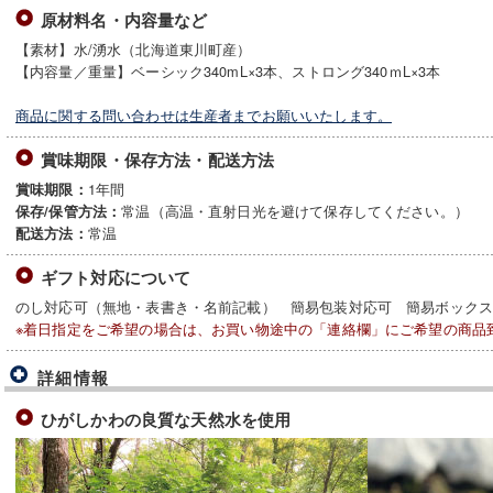
原材料名・内容量など
【素材】水/湧水（北海道東川町産）
【内容量／重量】ベーシック340mL×3本、ストロング340ｍL×3本
商品に関する問い合わせは生産者までお願いいたします。
賞味期限・保存方法・配送方法
1年間
賞味期限：
常温（高温・直射日光を避けて保存してください。）
保存/保管方法：
常温
配送方法：
ギフト対応について
のし対応可（無地・表書き・名前記載） 簡易包装対応可 簡易ボック
※着日指定をご希望の場合は、お買い物途中の「連絡欄」にご希望の商品
詳細情報
ひがしかわの良質な天然水を使用