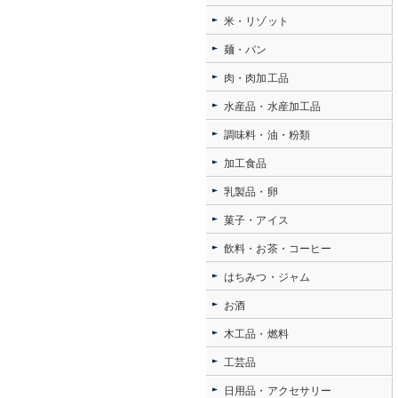
米・リゾット
麺・パン
肉・肉加工品
水産品・水産加工品
調味料・油・粉類
加工食品
乳製品・卵
菓子・アイス
飲料・お茶・コーヒー
はちみつ・ジャム
お酒
木工品・燃料
工芸品
日用品・アクセサリー