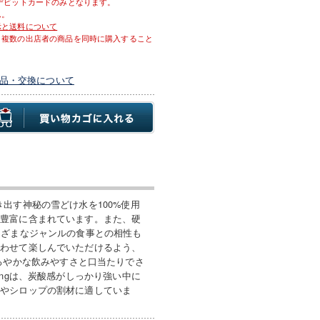
デビットカードのみとなります。
ん。
示と送料について
、複数の出店者の商品を同時に購入すること
品・交換について
麓に湧き出す神秘の雪どけ水を100%使用
が豊富に含まれています。また、硬
まざまなジャンルの食事との相性も
合わせて楽しんでいただけるよう、
細でまろやかな飲みやすさと口当たりでさ
ngは、炭酸感がしっかり強い中に
酒やシロップの割材に適していま