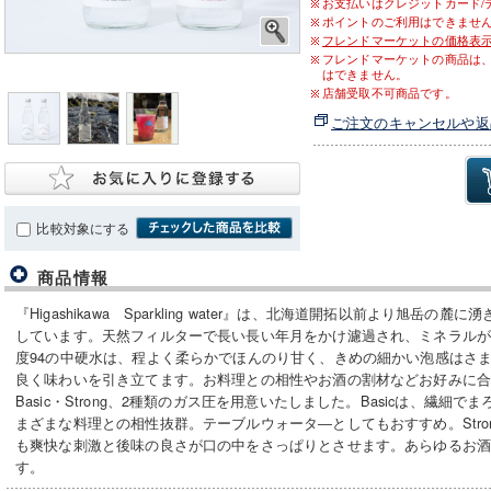
お支払いはクレジットカード/
ポイントのご利用はできませ
フレンドマーケットの価格表
フレンドマーケットの商品は
はできません。
店舗受取不可商品です。
ご注文のキャンセルや返
比較対象にする
商品情報
『Higashikawa Sparkling water』は、北海道開拓以前より旭岳の
しています。天然フィルターで長い長い年月をかけ濾過され、ミネラル
度94の中硬水は、程よく柔らかでほんのり甘く、きめの細かい泡感はさ
良く味わいを引き立てます。お料理との相性やお酒の割材などお好みに
Basic・Strong、2種類のガス圧を用意いたしました。Basicは、繊
まざまな料理との相性抜群。テーブルウォータ―としてもおすすめ。Stro
も爽快な刺激と後味の良さが口の中をさっぱりとさせます。あらゆるお
す。