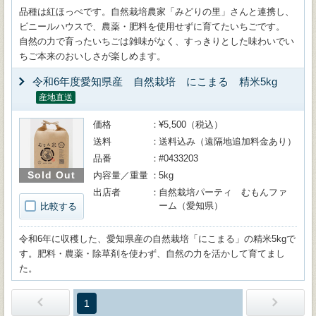
品種は紅ほっぺです。自然栽培農家「みどりの里」さんと連携し、
ビニールハウスで、農薬・肥料を使用せずに育てたいちごです。
自然の力で育ったいちごは雑味がなく、すっきりとした味わいでい
ちご本来のおいしさが楽しめます。
令和6年度愛知県産 自然栽培 にこまる 精米5kg
産地直送
価格
¥5,500（税込）
送料
送料込み（遠隔地追加料金あり）
品番
#0433203
Sold Out
内容量／重量
5kg
出店者
自然栽培パーティ むもんファ
ーム（愛知県）
比較する
令和6年に収穫した、愛知県産の自然栽培「にこまる」の精米5kgで
す。肥料・農薬・除草剤を使わず、自然の力を活かして育てまし
た。
1