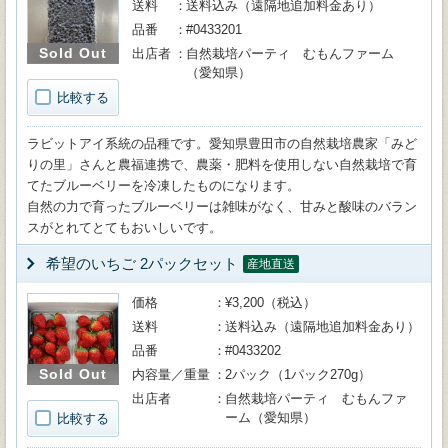
送料
送料込み（遠隔地追加料金あり）
品番
#0433201
Sold Out
出店者
自然栽培パーティ むもんファーム
（愛知県）
比較する
ラビットアイ系統の品種です。愛知県豊田市の自然栽培農家「みど
りの里」さんと農福連携で、農薬・肥料を使用しない自然栽培で育
てたブルーベリーを冷凍したものになります。
自然の力で育ったブルーベリーは雑味がなく、甘みと酸味のバラン
スがとれてとてもおいしいです。
希望のいちご 2パックセット
産地直送
価格
¥3,200（税込）
送料
送料込み（遠隔地追加料金あり）
品番
#0433202
Sold Out
内容量／重量
2パック（1パック270g）
出店者
自然栽培パーティ むもんファ
ーム（愛知県）
比較する