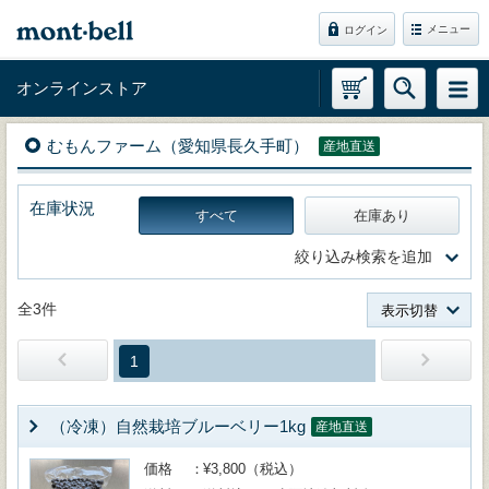
メニュー
ログイン
オンラインストア
むもんファーム（愛知県長久手町）
産地直送
在庫状況
すべて
在庫あり
絞り込み検索を追加
全3件
表示切替
1
（冷凍）自然栽培ブルーベリー1kg
産地直送
価格
¥3,800（税込）