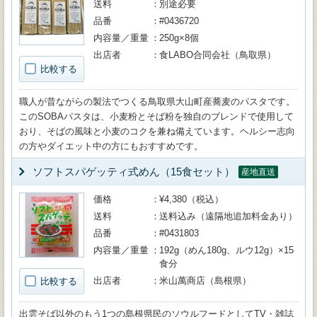
送料
別途必要
品番
#0436720
内容量／重量
250g×8個
出店者
食LABO合同会社（鳥取県）
比較する
職人が昔ながらの製法でつくる鳥取県大山町産蕎麦のパスタです。
このSOBAパスタは、小麦粉とそば粉を独自のブレンドで使用して
おり、そばの風味と小麦のコクを兼ね備えています。ヘルシー志向
の方やダイエット中の方にもおすすめです。
ソフトスパゲッティ式めん（15食セット）
産地直送
価格
¥4,380（税込）
送料
送料込み（遠隔地追加料金あり）
品番
#0431803
内容量／重量
192g（めん180g、ルウ12g）×15
食分
出店者
米山萬商店（島根県）
比較する
出雲そば以外のもう1つの島根県民のソウルフードとしてTV・雑誌