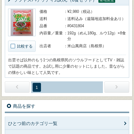
産地直送
価格
¥2,980（税込）
送料
送料込み（遠隔地追加料金あり）
品番
#0431804
内容量／重量
192g（めん180g、ルウ12g）×8食
分
出店者
米山萬商店（島根県）
比較する
出雲そば以外のもう1つの島根県民のソウルフードとしてTV・雑誌
で話題の商品です。お試し用に少量のセットにしました。昔ながら
の懐かしい味として人気です。
1
商品を探す
ひとつ前のカテゴリ一覧