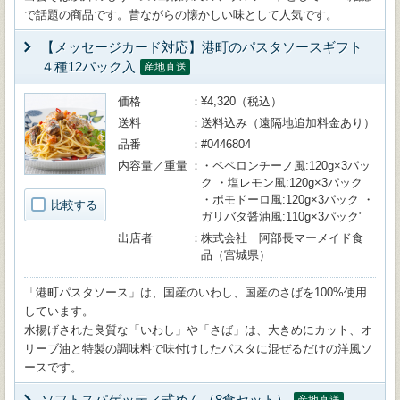
で話題の商品です。昔ながらの懐かしい味として人気です。
【メッセージカード対応】港町のパスタソースギフト
４種12パック入
産地直送
価格
¥4,320（税込）
送料
送料込み（遠隔地追加料金あり）
品番
#0446804
内容量／重量
・ペペロンチーノ風:120g×3パッ
ク ・塩レモン風:120g×3パック
・ポモドーロ風:120g×3パック ・
比較する
ガリバタ醤油風:110g×3パック"
出店者
株式会社 阿部長マーメイド食
品（宮城県）
「港町パスタソース」は、国産のいわし、国産のさばを100%使用
しています。
水揚げされた良質な「いわし」や「さば」は、大きめにカット、オ
リーブ油と特製の調味料で味付けしたパスタに混ぜるだけの洋風ソ
ースです。
ソフトスパゲッティ式めん（8食セット）