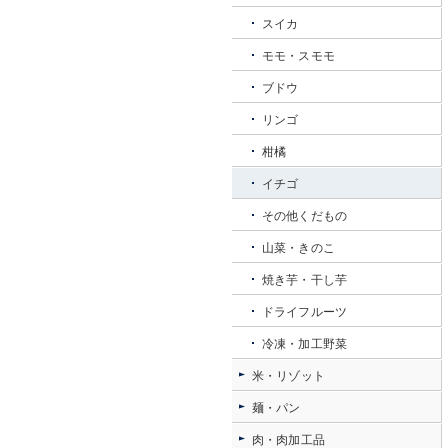
スイカ
モモ・スモモ
ブドウ
リンゴ
柑橘
イチゴ
その他くだもの
山菜・きのこ
焼き芋・干し芋
ドライフルーツ
冷凍・加工野菜
米・リゾット
麺・パン
肉・肉加工品