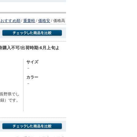
おすすめ順
/
重量軽
/
価格安
/
価格高
購入不可/出荷時期:6月上旬よ
商品にのみフォーカスする
サイズ
－
カラー
－
長野県でし
登録）です。