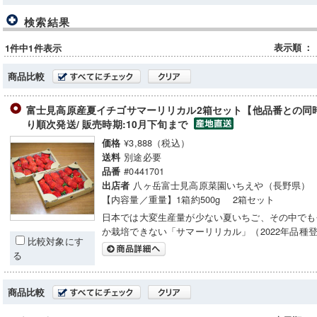
検索結果
表示順
：
1件中1件表示
商品比較
富士見高原産夏イチゴサマーリリカル2箱セット【他品番との同時
り順次発送/ 販売時期:10月下旬まで
¥3,888（税込）
価格
別途必要
送料
#0441701
品番
八ヶ岳富士見高原菜園いちえや（長野県）
出店者
【内容量／重量】1箱約500g 2箱セット
日本では大変生産量が少ない夏いちご、その中でも
か栽培できない「サマーリリカル」（2022年品種
比較対象にす
る
商品比較