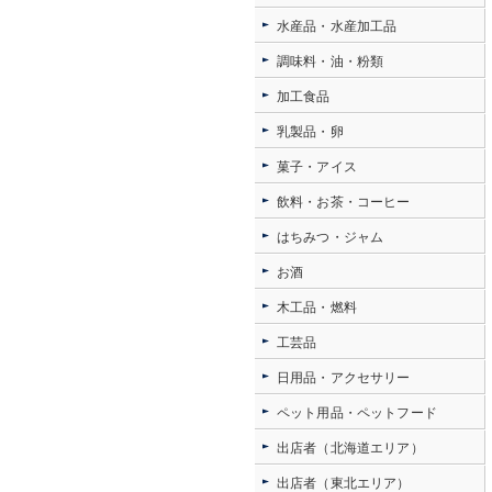
水産品・水産加工品
調味料・油・粉類
加工食品
乳製品・卵
菓子・アイス
飲料・お茶・コーヒー
はちみつ・ジャム
お酒
木工品・燃料
工芸品
日用品・アクセサリー
ペット用品・ペットフード
出店者（北海道エリア）
出店者（東北エリア）