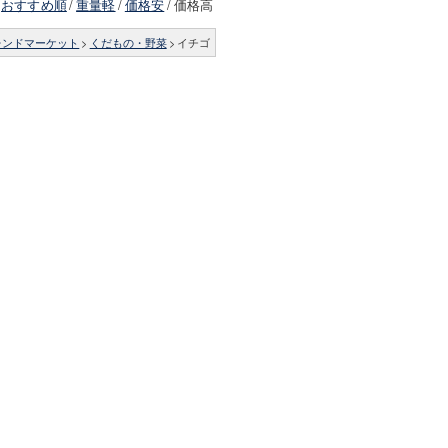
おすすめ順
/
重量軽
/
価格安
/
価格高
レンドマーケット
>
くだもの・野菜
>
イチゴ