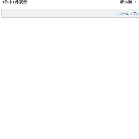
表示順
：
1件中1件表示
ホーム
>
フ