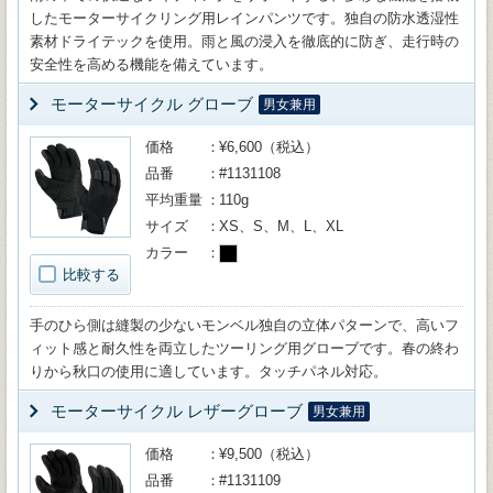
したモーターサイクリング用レインパンツです。独自の防水透湿性
素材ドライテックを使用。雨と風の浸入を徹底的に防ぎ、走行時の
安全性を高める機能を備えています。
モーターサイクル グローブ
男女兼用
価格
¥6,600（税込）
品番
#1131108
平均重量
110g
サイズ
XS、S、M、L、XL
カラー
比較する
手のひら側は縫製の少ないモンベル独自の立体パターンで、高いフ
ィット感と耐久性を両立したツーリング用グローブです。春の終わ
りから秋口の使用に適しています。タッチパネル対応。
モーターサイクル レザーグローブ
男女兼用
価格
¥9,500（税込）
品番
#1131109