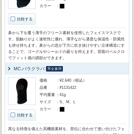
カラー
比較する
鼻から下を覆う薄手のフリース素材を使用したフェイスマスクで
す。肌触りがよく速乾性に優れ、薄手ながら適度な保温性・防風性
も併せ持ちます。鼻からの息が下方に吹き抜けやすい立体構造にす
ることで、ゴーグルやシールドの曇りを抑えます。背面のベルクロ
でフィット感の調節ができます。
MC.バラクラバ
男女兼用
価格
¥2,640（税込）
品番
#1131422
平均重量
41g
サイズ
S、M、L
カラー
比較する
異なる特徴を備えた高機能素材を、部位に合わせて使い分けたフェ