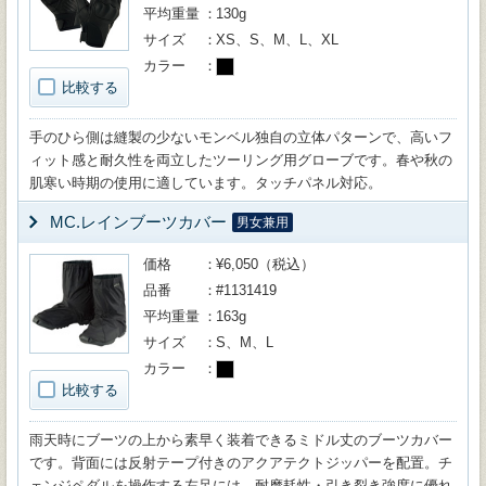
平均重量
130g
サイズ
XS、S、M、L、XL
カラー
比較する
手のひら側は縫製の少ないモンベル独自の立体パターンで、高いフ
ィット感と耐久性を両立したツーリング用グローブです。春や秋の
肌寒い時期の使用に適しています。タッチパネル対応。
MC.レインブーツカバー
男女兼用
価格
¥6,050（税込）
品番
#1131419
平均重量
163g
サイズ
S、M、L
カラー
比較する
雨天時にブーツの上から素早く装着できるミドル丈のブーツカバー
です。背面には反射テープ付きのアクアテクトジッパーを配置。チ
ェンジペダルを操作する左足には、耐摩耗性・引き裂き強度に優れ