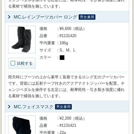
る素材で補強を施しています。
MC.レインブーツカバー ロング
男女兼用
価格
¥6,600（税込）
品番
#1131420
平均重量
195g
サイズ
S、M、L
カラー
比較する
雨天時にブーツの上から素早く装着できるロング丈のブーツカバー
です。背面には反射テープ付きのアクアテクトジッパーを配置。チ
ェンジペダルを操作する左足には、耐摩耗性・引き裂き強度に優れ
る素材で補強を施しています。
MC.フェイスマスク
男女兼用
価格
¥2,200（税込）
品番
#1131421
平均重量
22g