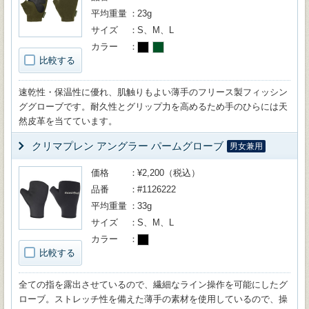
平均重量
23g
サイズ
S、M、L
カラー
比較する
速乾性・保温性に優れ、肌触りもよい薄手のフリース製フィッシン
ググローブです。耐久性とグリップ力を高めるため手のひらには天
然皮革を当てています。
クリマプレン アングラー パームグローブ
男女兼用
価格
¥2,200（税込）
品番
#1126222
平均重量
33g
サイズ
S、M、L
カラー
比較する
全ての指を露出させているので、繊細なライン操作を可能にしたグ
ローブ。ストレッチ性を備えた薄手の素材を使用しているので、操