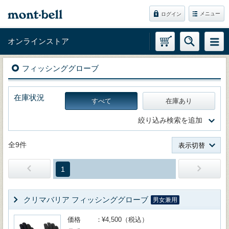
メニュー
ログイン
オンラインストア
フィッシンググローブ
在庫状況
すべて
在庫あり
絞り込み検索を追加
全9件
表示切替
1
クリマバリア フィッシンググローブ
男女兼用
価格
¥4,500（税込）