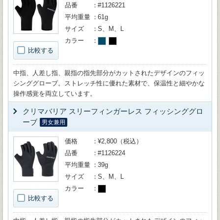
品番
#1126221
平均重量
61g
サイズ
S、M、L
カラー
比較する
中指、人差し指、親指の指先部分がカットされたデザインのフィッ
シンググローブ。ストレッチ性に優れた素材で、保温性と細やかな
操作感覚を両立しています。
クリマバリア スリーフィンガーレス フィッシンググロ
ーブ
男女兼用
価格
¥2,800（税込）
品番
#1126224
平均重量
39g
サイズ
S、M、L
カラー
比較する