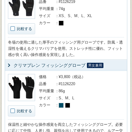
品番
#1126219
平均重量
74g
サイズ
XS、S、M、L、XL
カラー
比較する
冬場の使用に適した厚手のフィッシング用グローブです。防風・透
湿性を備えるクリマバリアを使用。ストレッチ性に優れ、フィット
感が良く高い操作感覚を実現しました。
クリマプレン フィッシンググローブ
男女兼用
価格
¥3,800（税込）
品番
#1126220
平均重量
86g
サイズ
S、M、L
カラー
比較する
保温性と細やかな操作感覚を両立したフィッシンググローブ。必要
に応じて中指、人差し指、親指を出して使用できるので、ルアー交