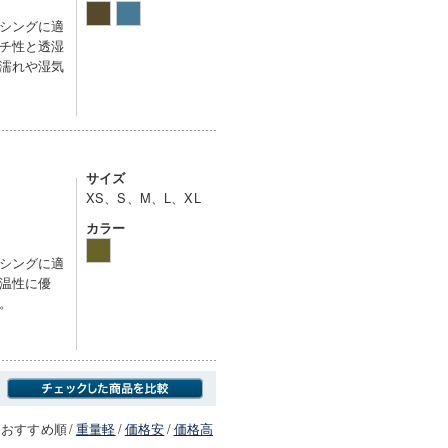
シングに適
チ性と透湿
濡れや湿気
サイズ
XS、S、M、L、XL
カラー
シングに適
温性に優
。
おすすめ順
/
重量軽
/
価格安
/
価格高