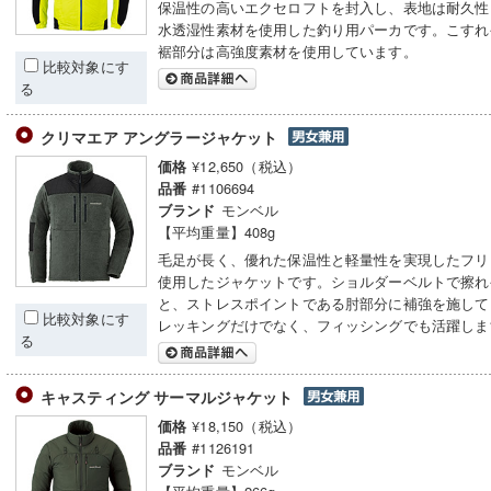
保温性の高いエクセロフトを封入し、表地は耐久性
水透湿性素材を使用した釣り用パーカです。こすれ
裾部分は高強度素材を使用しています。
比較対象にす
る
クリマエア アングラージャケット
¥12,650（税込）
価格
#1106694
品番
モンベル
ブランド
【平均重量】408g
毛足が長く、優れた保温性と軽量性を実現したフリ
使用したジャケットです。ショルダーベルトで擦れ
と、ストレスポイントである肘部分に補強を施して
比較対象にす
レッキングだけでなく、フィッシングでも活躍しま
る
キャスティング サーマルジャケット
¥18,150（税込）
価格
#1126191
品番
モンベル
ブランド