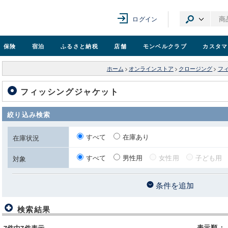
ログイン
保険
宿泊
ふるさと納税
店舗
モンベル
クラブ
カスタマ
ホーム
>
オンラインストア
>
クロージング
>
フ
フィッシングジャケット
絞り込み検索
すべて
在庫あり
在庫状況
すべて
男性用
女性用
子ども用
対象
条件を追加
検索結果
表示順
：