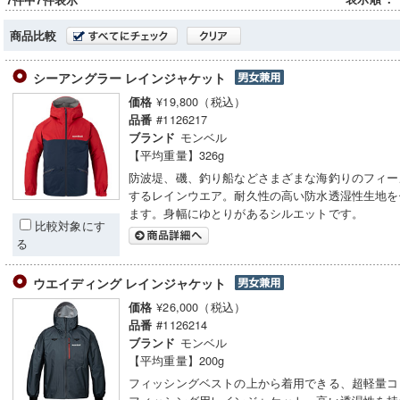
7件中7件表示
商品比較
シーアングラー レインジャケット
¥19,800（税込）
価格
#1126217
品番
モンベル
ブランド
【平均重量】326g
防波堤、磯、釣り船などさまざまな海釣りのフィー
するレインウエア。耐久性の高い防水透湿性生地を
ます。身幅にゆとりがあるシルエットです。
比較対象にす
る
ウエイディング レインジャケット
¥26,000（税込）
価格
#1126214
品番
モンベル
ブランド
【平均重量】200g
フィッシングベストの上から着用できる、超軽量コ