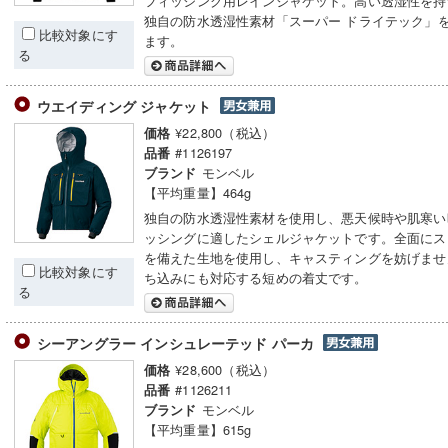
フィッシング用レインジャケット。高い透湿性を持
独自の防水透湿性素材「スーパー ドライテック」
比較対象にす
ます。
る
ウエイディング ジャケット
¥22,800（税込）
価格
#1126197
品番
モンベル
ブランド
【平均重量】464g
独自の防水透湿性素材を使用し、悪天候時や肌寒い
ッシングに適したシェルジャケットです。全面にス
を備えた生地を使用し、キャスティングを妨げませ
比較対象にす
ち込みにも対応する短めの着丈です。
る
シーアングラー インシュレーテッド パーカ
¥28,600（税込）
価格
#1126211
品番
モンベル
ブランド
【平均重量】615g