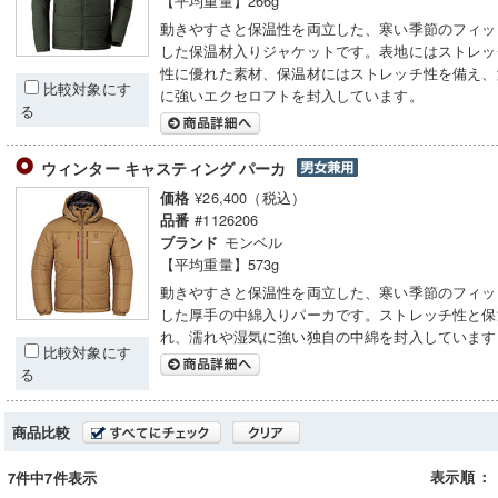
【平均重量】266g
動きやすさと保温性を両立した、寒い季節のフィッ
した保温材入りジャケットです。表地にはストレッ
性に優れた素材、保温材にはストレッチ性を備え、
比較対象にす
に強いエクセロフトを封入しています。
る
ウィンター キャスティング パーカ
¥26,400（税込）
価格
#1126206
品番
モンベル
ブランド
【平均重量】573g
動きやすさと保温性を両立した、寒い季節のフィッ
した厚手の中綿入りパーカです。ストレッチ性と保
れ、濡れや湿気に強い独自の中綿を封入しています
比較対象にす
る
商品比較
表示順
：
7件中7件表示