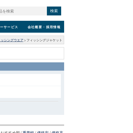
検索
ーサービス
会社概要
・採用情報
ィッシングウエア
>
フィッシングジャケット
おすすめ順
/
重量軽
/
価格安
/
価格高