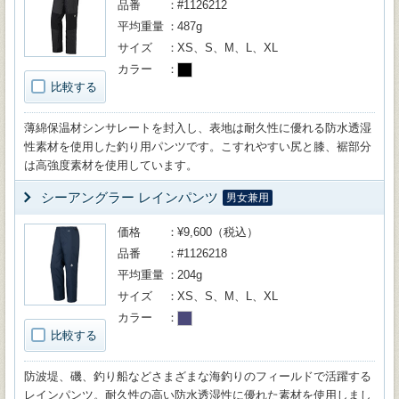
品番
#1126212
平均重量
487g
サイズ
XS、S、M、L、XL
カラー
比較する
薄綿保温材シンサレートを封入し、表地は耐久性に優れる防水透湿
性素材を使用した釣り用パンツです。こすれやすい尻と膝、裾部分
は高強度素材を使用しています。
シーアングラー レインパンツ
男女兼用
価格
¥9,600（税込）
品番
#1126218
平均重量
204g
サイズ
XS、S、M、L、XL
カラー
比較する
防波堤、磯、釣り船などさまざまな海釣りのフィールドで活躍する
レインパンツ。耐久性の高い防水透湿性に優れた素材を使用しまし