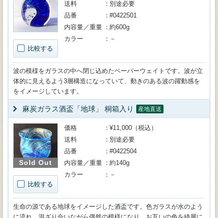
送料
別途必要
品番
#0422501
内容量／重量
約600g
カラー
－
比較する
波の模様をガラスの中へ閉じ込めたペーパーウェイトです。波が立
体的に見えるよう3層構造になっていて、動きのある波の躍動感を
をイメージしています。
麻炭ガラス酒盃「地球」 桐箱入り
産地直送
価格
¥11,000（税込）
送料
別途必要
品番
#0422504
Sold Out
内容量／重量
約140g
カラー
－
比較する
生命の源である地球をイメージした酒盃です。色ガラスが水のよう
に流れ、混ざり合いながら偶然の模様になり、お互いの色を綺麗に