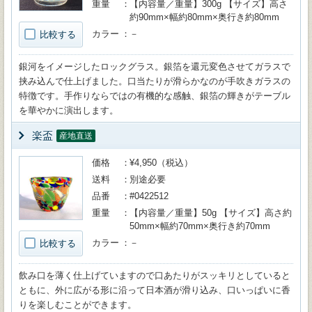
重量
【内容量／重量】300g 【サイズ】高さ
約90mm×幅約80mm×奥行き約80mm
カラー
－
比較する
銀河をイメージしたロックグラス。銀箔を還元変色させてガラスで
挟み込んで仕上げました。口当たりが滑らかなのが手吹きガラスの
特徴です。手作りならではの有機的な感触、銀箔の輝きがテーブル
を華やかに演出します。
楽盃
産地直送
価格
¥4,950（税込）
送料
別途必要
品番
#0422512
重量
【内容量／重量】50g 【サイズ】高さ約
50mm×幅約70mm×奥行き約70mm
カラー
－
比較する
飲み口を薄く仕上げていますので口あたりがスッキリとしていると
ともに、外に広がる形に沿って日本酒が滑り込み、口いっぱいに香
りを楽しむことができます。