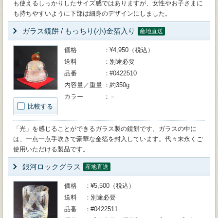
も使えるしっかりしたサイズ感ではありますが、女性やお子さまに
も持ちやすいように下部は細身のデザインにしました。
ガラス鏡餅 / もっちり(小)金箔入り
産地直送
価格
¥4,950（税込）
送料
別途必要
品番
#0422510
内容量／重量
約350g
カラー
－
比較する
「光」を感じることができるガラス製の鏡餅です。ガラスの中に
は、一点一点手吹きで豪華な金箔を封入しています。代々末永くご
使用いただける製品です。
銀河ロックグラス
産地直送
価格
¥5,500（税込）
送料
別途必要
品番
#0422511