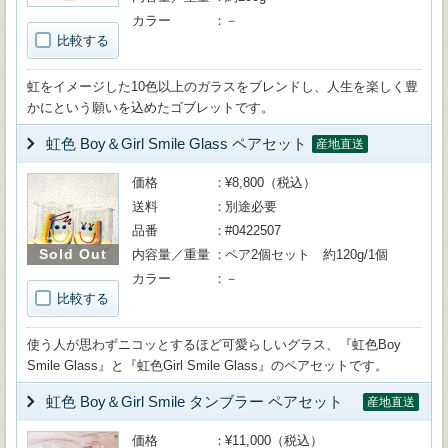
カラー
－
比較する
虹をイメージした10色以上のガラスをブレンドし、人生を楽しく豊
かにという願いを込めたゴブレットです。
虹色 Boy＆Girl Smile Glass ペアセット
産地直送
価格
¥8,800（税込）
送料
別途必要
品番
#0422507
Sold Out
内容量／重量
ペア2個セット 約120g/1個
カラー
－
比較する
使う人が思わずニコッとするほど可愛らしいグラス、『虹色Boy
Smile Glass』と『虹色Girl Smile Glass』のペアセットです。
虹色 Boy＆Girl Smile タンブラー ペアセット
産地直送
価格
¥11,000（税込）