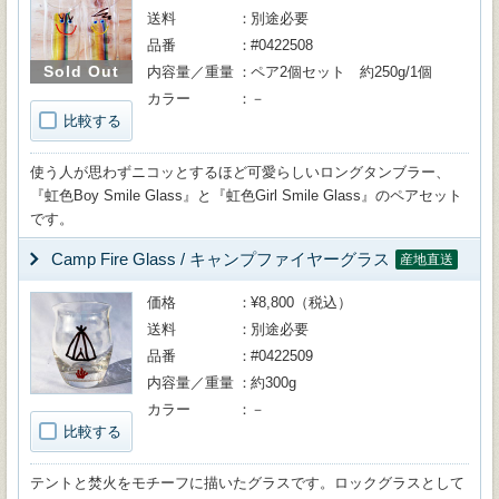
送料
別途必要
品番
#0422508
Sold Out
内容量／重量
ペア2個セット 約250g/1個
カラー
－
比較する
使う人が思わずニコッとするほど可愛らしいロングタンブラー、
『虹色Boy Smile Glass』と『虹色Girl Smile Glass』のペアセット
です。
Camp Fire Glass / キャンプファイヤーグラス
産地直送
価格
¥8,800（税込）
送料
別途必要
品番
#0422509
内容量／重量
約300g
カラー
－
比較する
テントと焚火をモチーフに描いたグラスです。ロックグラスとして