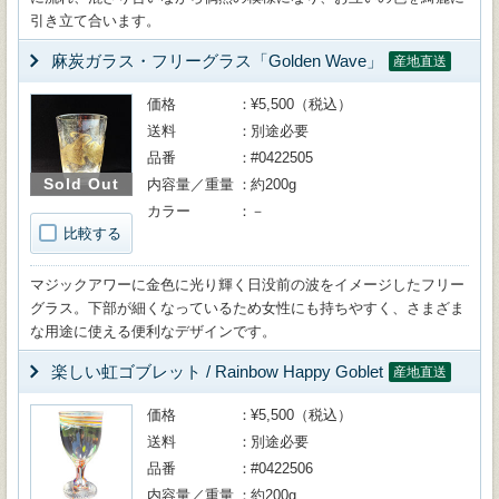
引き立て合います。
麻炭ガラス・フリーグラス「Golden Wave」
産地直送
価格
¥5,500（税込）
送料
別途必要
品番
#0422505
Sold Out
内容量／重量
約200g
カラー
－
比較する
マジックアワーに金色に光り輝く日没前の波をイメージしたフリー
グラス。下部が細くなっているため女性にも持ちやすく、さまざま
な用途に使える便利なデザインです。
楽しい虹ゴブレット / Rainbow Happy Goblet
産地直送
価格
¥5,500（税込）
送料
別途必要
品番
#0422506
内容量／重量
約200g