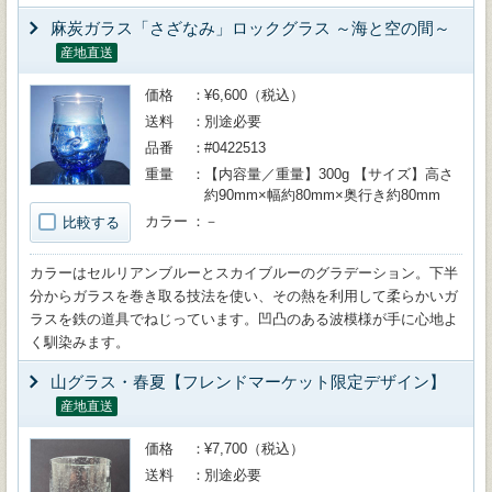
麻炭ガラス「さざなみ」ロックグラス ～海と空の間～
産地直送
価格
¥6,600（税込）
送料
別途必要
品番
#0422513
重量
【内容量／重量】300g 【サイズ】高さ
約90mm×幅約80mm×奥行き約80mm
カラー
－
比較する
カラーはセルリアンブルーとスカイブルーのグラデーション。下半
分からガラスを巻き取る技法を使い、その熱を利用して柔らかいガ
ラスを鉄の道具でねじっています。凹凸のある波模様が手に心地よ
く馴染みます。
山グラス・春夏【フレンドマーケット限定デザイン】
産地直送
価格
¥7,700（税込）
送料
別途必要