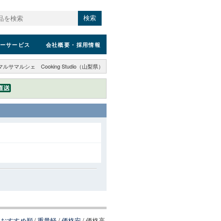
検索
ーサービス
会社概要
・採用情報
マルサマルシェ Cooking Studio（山梨県）
おすすめ順
/
重量軽
/
価格安
/
価格高