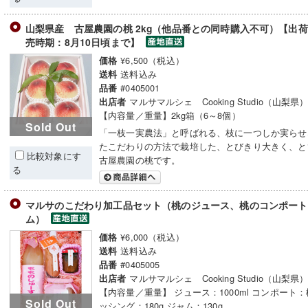
山梨県産 古屋農園の桃 2kg（他品番との同時購入不可）【出荷時
売時期：8月10日頃まで】
¥6,500（税込）
価格
送料込み
送料
#0405001
品番
マルサマルシェ Cooking Studio（山梨県
出店者
【内容量／重量】2kg箱（6～8個）
Sold Out
「一枝一実農法」と呼ばれる、枝に一つしか実らせ
たこだわりの方法で栽培した、とびきり大きく、と
比較対象にす
古屋農園の桃です。
る
マルサのこだわり加工品セット（桃のジュース、桃のコンポート
ム）
¥6,000（税込）
価格
送料込み
送料
#0405005
品番
マルサマルシェ Cooking Studio（山梨県
出店者
【内容量／重量】 ジュース：1000ml コンポート：
Sold Out
ッシング：180g ジャム：130g