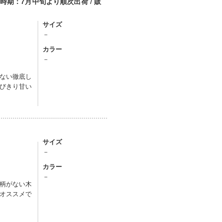
期：7月中旬より順次出荷 / 販
サイズ
－
カラー
）
－
ない徹底し
びきり甘い
サイズ
－
カラー
）
－
柄がない木
オススメで