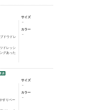
サイズ
－
カラー
）
－
、ブドウドレ
ツドレッシ
ングあった
サイズ
－
カラー
）
－
やすりペー