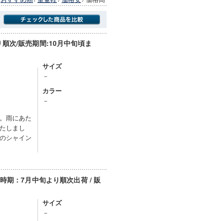
順次/販売期間:10月中旬頃ま
商品にのみフォーカスする
サイズ
－
カラー
）
－
。雨にあた
たしまし
のシャイン
期：7月中旬より順次出荷 / 販
サイズ
－