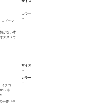
サイズ
－
カラー
）
－
 ・スプーン
枚
柄がない木
オススメで
サイズ
－
カラー
）
－
：イチゴ・
0g（冷
本
の手作り体