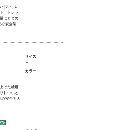
たおいしい
ト、ドレッ
量にとどめ
安心安全製
サイズ
－
カラー
）
－
上げた糖度
り甘い桃と
安心安全を大