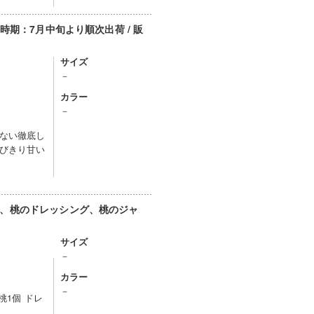
期：7月中旬より順次出荷 / 販
サイズ
－
カラー
）
－
ない徹底し
びきり甘い
、桃のドレッシング、桃のジャ
サイズ
－
カラー
）
－
桃1個 ドレ