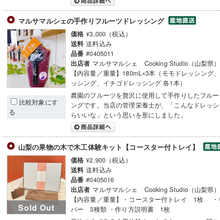
マルサマルシェの手作りフルーツドレッシング
¥3,000（税込）
価格
送料込み
送料
#0405011
品番
マルサマルシェ Cooking Studio（山梨県
出店者
【内容量／重量】180mL×3本（モモドレッシング
ッシング、イチゴドレッシング 各1本）
農園のフルーツを贅沢に使用して手作りしたフルー
比較対象にす
ングです。当店の管理栄養士が、「こんなドレッシ
る
らいいな」という思いを形にしました。
山梨の果物の木で木工体験キット【コースター付トレイ】
¥2,900（税込）
価格
送料込み
送料
#0405016
品番
マルサマルシェ Cooking Studio（山梨県
出店者
【内容量／重量】・コースター付トレイ 1枚 ・
Sold Out
パー 3種類 ・作り方説明書 1枚