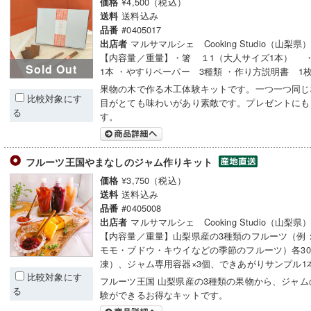
¥4,500（税込）
価格
送料込み
送料
#0405017
品番
マルサマルシェ Cooking Studio（山梨県
出店者
【内容量／重量】・箸 １1（大人サイズ1本）
Sold Out
1本 ・やすりペーパー 3種類 ・作り方説明書 1
果物の木で作る木工体験キットです。一つ一つ同じ
比較対象にす
目がとても味わいがあり素敵です。プレゼントにも
る
す。
フルーツ王国やまなしのジャム作りキット
¥3,750（税込）
価格
送料込み
送料
#0405008
品番
マルサマルシェ Cooking Studio（山梨県
出店者
【内容量／重量】山梨県産の3種類のフルーツ（例
モモ・ブドウ・キウイなどの季節のフルーツ）各30
凍）、ジャム専用容器×3個、できあがりサンプル1
比較対象にす
フルーツ王国 山梨県産の3種類の果物から、ジャム
る
験ができるお得なキットです。