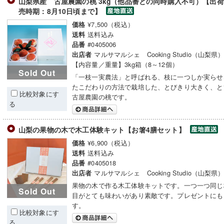
山梨県産 古屋農園の桃 3kg（他品番との同時購入不可）【出荷時
売時期：8月10日頃まで】
¥7,500（税込）
価格
送料込み
送料
#0405006
品番
マルサマルシェ Cooking Studio（山梨県
出店者
【内容量／重量】3kg箱（8～12個）
Sold Out
「一枝一実農法」と呼ばれる、枝に一つしか実らせ
たこだわりの方法で栽培した、とびきり大きく、と
比較対象にす
古屋農園の桃です。
る
山梨の果物の木で木工体験キット【お箸4膳セット】
¥6,900（税込）
価格
送料込み
送料
#0405018
品番
マルサマルシェ Cooking Studio（山梨県
出店者
果物の木で作る木工体験キットです。一つ一つ同じ
Sold Out
目がとても味わいがあり素敵です。プレゼントにも
す。
比較対象にす
る