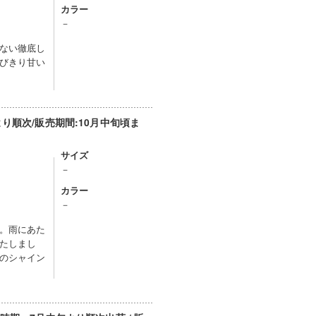
カラー
）
－
ない徹底し
びきり甘い
り順次/販売期間:10月中旬頃ま
サイズ
－
カラー
）
－
。雨にあた
たしまし
のシャイン