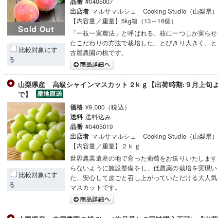
#0405007
品番
マルサマルシェ Cooking Studio（山梨県
出店者
【内容量／重量】5kg箱（13～16個）
Sold Out
「一枝一実農法」と呼ばれる、枝に一つしか実らせ
たこだわりの方法で栽培した、とびきり大きく、と
比較対象にす
古屋農園の桃です。
る
山梨県産 高級シャインマスカット 2ｋｇ【出荷時期:９月上旬よ
で】
¥9,000（税込）
価格
送料込み
送料
#0405019
品番
マルサマルシェ Cooking Studio（山梨県
出店者
【内容量／重量】２ｋｇ
世界農業遺産の地で育った葡萄をお送りいたします
らないように施設整備をし、低農薬の栽培を実現い
比較対象にす
た。安心して皮ごと召し上がっていただける大人気
る
マスカットです。