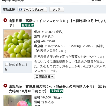
14件中14件表示
商品比較
山梨県産 高級シャインマスカッ３ｋｇ【出荷時期:９月上旬より
で】
¥13,000（税込）
価格
送料込み
送料
#0405020
品番
マルサマルシェ Cooking Studio（山梨県
出店者
【内容量／重量】3ｋｇ
世界農業遺産の地で育った葡萄をお送りいたします
らないように施設整備をし、低農薬の栽培を実現い
比較対象にす
た。安心して皮ごとお召し上がりいただける大人気
る
マスカットです。
山梨県産 古屋農園の桃 5kg（他品番との同時購入不可）【出荷時
売時期：8月10日頃まで】
¥9,500（税込）
価格
送料込み
送料