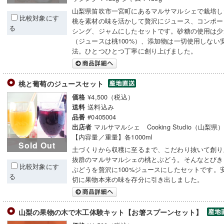
山梨県笛吹市一宮町にあるマルサマルシェで栽培し
比較対象にす
桃を素材の味を活かして贅沢にジュース、コンポー
る
シング、ジャムにしたセットです。砂糖の使用は少
（ジュースは桃100%）、添加物は一切使用しない
法。ひとつひとつ丁寧に創り上げました。
桃と葡萄のジュースセット
¥4,500（税込）
価格
送料込み
送料
#0405004
品番
マルサマルシェ Cooking Studio（山梨県
出店者
【内容量／重量】各1000ml
Sold Out
土づくりから収穫に至るまで、こだわり抜いて創り
抜群のマルサマルシェの桃とぶどう。そんなとびき
比較対象にす
ぶどうを贅沢に100%ジュースにしたセットです。
る
切に果物本来の味を存分に引き出しました。
山梨の果物の木で木工体験キット【お箸スプーンセット】