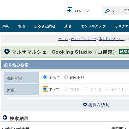
ログイン
保険
宿泊
ふるさと納税
店舗
モンベル
クラブ
カスタマ
ホーム
>
オンラインストア
>
取り扱いブランド
>
マルサマルシェ Cooking Studio（山梨県）
絞り込み検索
すべて
在庫あり
在庫状況
すべて
男性用
女性用
子ども用
対象
条件を追加
検索結果
表示順
：