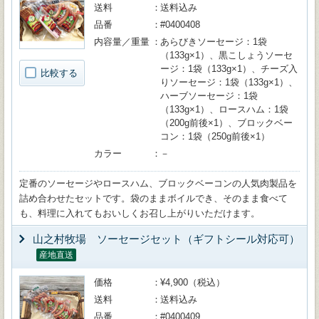
送料
送料込み
品番
#0400408
内容量／重量
あらびきソーセージ：1袋
（133g×1）、黒こしょうソーセ
ージ：1袋（133g×1）、チーズ入
比較する
りソーセージ：1袋（133g×1）、
ハーブソーセージ：1袋
（133g×1）、ロースハム：1袋
（200g前後×1）、ブロックベー
コン：1袋（250g前後×1）
カラー
－
定番のソーセージやロースハム、ブロックベーコンの人気肉製品を
詰め合わせたセットです。袋のままボイルでき、そのまま食べて
も、料理に入れてもおいしくお召し上がりいただけます。
山之村牧場 ソーセージセット（ギフトシール対応可）
産地直送
価格
¥4,900（税込）
送料
送料込み
品番
#0400409