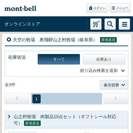
メニュー
ログイン
オンラインストア
天空の牧場 奥飛騨山之村牧場（岐阜県）
産地直送
在庫状況
すべて
在庫あり
絞り込み検索を追加
全3件
表示切替
1
山之村牧場 肉製品10点セット（ギフトシール対応
可）
産地直送