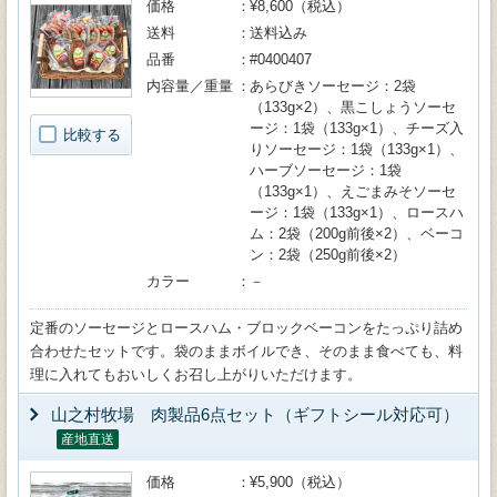
価格
¥8,600（税込）
送料
送料込み
品番
#0400407
内容量／重量
あらびきソーセージ：2袋
（133g×2）、黒こしょうソーセ
ージ：1袋（133g×1）、チーズ入
比較する
りソーセージ：1袋（133g×1）、
ハーブソーセージ：1袋
（133g×1）、えごまみそソーセ
ージ：1袋（133g×1）、ロースハ
ム：2袋（200g前後×2）、ベーコ
ン：2袋（250g前後×2）
カラー
－
定番のソーセージとロースハム・ブロックベーコンをたっぷり詰め
合わせたセットです。袋のままボイルでき、そのまま食べても、料
理に入れてもおいしくお召し上がりいただけます。
山之村牧場 肉製品6点セット（ギフトシール対応可）
産地直送
価格
¥5,900（税込）