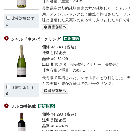
【内容量／重量】750mL
長野県産の契約栽培農家の方が栽培した、シャルドネ
用。ステンレスタンクにて醸造＆熟成させた、フレ
比較対象にす
味と凝縮した果実味のあるすっきりとした辛口です
る
シャルドネスパークリング
¥3,740（税込）
価格
別途必要
送料
#0482409
品番
製造者 安曇野ワイナリー（長野県）
出店者
【内容量／重量】750mL
長野県で栽培された、シャルドネを原料とした、爽
と果実味が豊かな辛口のスパークリング。
比較対象にす
る
メルロ樽熟成
¥4,290（税込）
価格
別途必要
送料
#0482405
品番