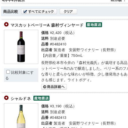
4件中4件表示
商品比較
マスカットベーリーA 森村ヴィンヤード
¥2,420（税込）
価格
別途必要
送料
#0482410
品番
製造者 安曇野ワイナリー（長野県）
出店者
【内容量／重量】750mL
長野県松本市今井の『森村光義氏』が栽培する高品
ットベーリーAのみで醸造しました。ベリー系のフ
比較対象にす
な香りと柔らかな味わいが特徴。少し微発泡さもあ
る
さも感じます。ライトボディ。
シャルドネ
¥3,190（税込）
価格
別途必要
送料
#0482413
品番
製造者 安曇野ワイナリー（長野県）
出店者