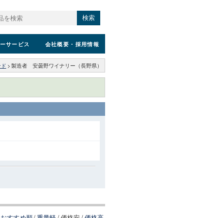
検索
ーサービス
会社概要
・採用情報
ンド
>
製造者 安曇野ワイナリー（長野県）
おすすめ順
/
重量軽
/
価格安
/
価格高