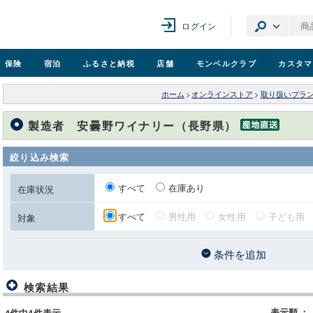
ログイン
保険
宿泊
ふるさと納税
店舗
モンベル
クラブ
カスタマ
ホーム
>
オンラインストア
>
取り扱いブラ
製造者 安曇野ワイナリー（長野県）
絞り込み検索
すべて
在庫あり
在庫状況
すべて
男性用
女性用
子ども用
対象
条件を追加
検索結果
表示順
：