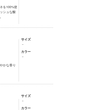
を100%使
ッシュな酸
。
サイズ
－
カラー
－
やかな香り
サイズ
－
カラー