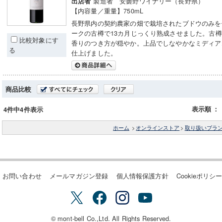
製造者 安曇野ワイナリー（長野県）
出店者
【内容量／重量】750mL
長野県内の契約農家の畑で栽培されたブドウのみを
ークの古樽で13カ月じっくり熟成させました。古
比較対象にす
香りのつき方が穏やか。上品でしなやかなミディア
る
仕上げました。
商品比較
表示順
：
4件中4件表示
ホーム
>
オンラインストア
>
取り扱いブラ
お問い合わせ
メールマガジン登録
個人情報保護方針
Cookieポリシ
© mont-bell Co.,Ltd. All Rights Reserved.