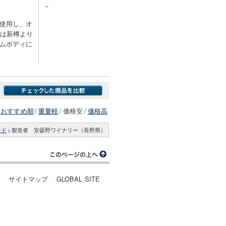
－
使用し、オ
樽は新樽より
ムボディに
おすすめ順
/
重量軽
/
価格安
/
価格高
ンド
>
製造者 安曇野ワイナリー（長野県）
ー
サイトマップ
GLOBAL SITE