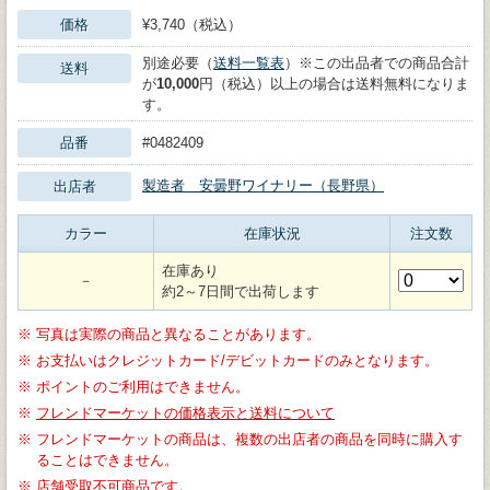
価格
¥3,740（税込）
別途必要（
送料一覧表
）※この出品者での商品合計
送料
が
10,000
円（税込）以上の場合は送料無料になりま
す。
品番
#0482409
製造者 安曇野ワイナリー（長野県）
出店者
カラー
在庫状況
注文数
在庫あり
－
約2～7日間で出荷します
※
写真は実際の商品と異なることがあります。
※
お支払いはクレジットカード/デビットカードのみとなります。
※
ポイントのご利用はできません。
※
フレンドマーケットの価格表示と送料について
※
フレンドマーケットの商品は、複数の出店者の商品を同時に購入す
ることはできません。
※
店舗受取不可商品です。