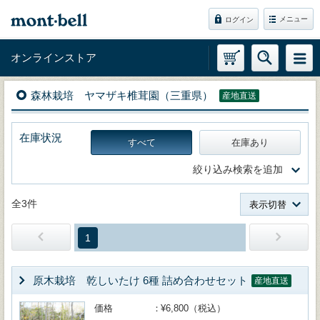
メニュー
ログイン
オンラインストア
森林栽培 ヤマザキ椎茸園（三重県）
産地直送
在庫状況
すべて
在庫あり
絞り込み検索を追加
全3件
表示切替
1
原木栽培 乾しいたけ 6種 詰め合わせセット
産地直送
価格
¥6,800（税込）