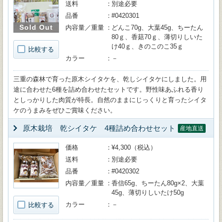
送料
別途必要
品番
#0420301
Sold Out
内容量／重量
どんこ70g、大葉45g、ちーたん
80ｇ、香菇70ｇ、薄切りしいた
け40ｇ、きのこのこ35ｇ
比較する
カラー
－
三重の森林で育った原木シイタケを、乾しシイタケにしました。用
途に合わせた6種を詰め合わせたセットです。野性味あふれる香り
としっかりした肉質が特長。自然のままにじっくりと育ったシイタ
ケのうまみをぜひご賞味ください。
原木栽培 乾シイタケ 4種詰め合わせセット
産地直送
価格
¥4,300（税込）
送料
別途必要
品番
#0420302
内容量／重量
香信65g、ちーたん80g×2、大葉
45g、薄切りしいたけ50g
カラー
－
比較する