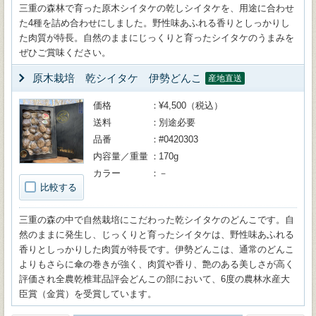
三重の森林で育った原木シイタケの乾しシイタケを、用途に合わせ
た4種を詰め合わせにしました。野性味あふれる香りとしっかりし
た肉質が特長。自然のままにじっくりと育ったシイタケのうまみを
ぜひご賞味ください。
原木栽培 乾シイタケ 伊勢どんこ
産地直送
価格
¥4,500（税込）
送料
別途必要
品番
#0420303
内容量／重量
170g
カラー
－
比較する
三重の森の中で自然栽培にこだわった乾シイタケのどんこです。自
然のままに発生し、じっくりと育ったシイタケは、野性味あふれる
香りとしっかりした肉質が特長です。伊勢どんこは、通常のどんこ
よりもさらに傘の巻きが強く、肉質や香り、艶のある美しさが高く
評価され全農乾椎茸品評会どんこの部において、6度の農林水産大
臣賞（金賞）を受賞しています。