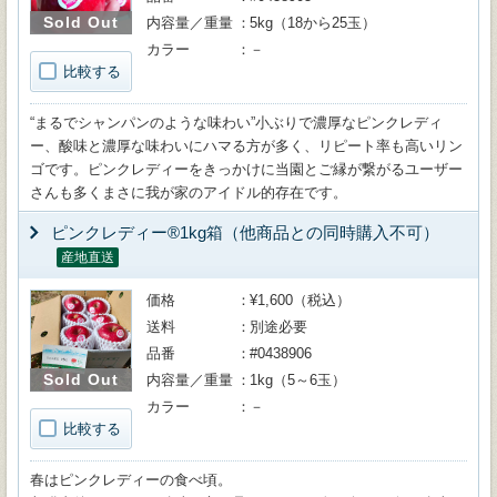
Sold Out
内容量／重量
5kg（18から25玉）
カラー
－
比較する
“まるでシャンパンのような味わい”小ぶりで濃厚なピンクレディ
ー、酸味と濃厚な味わいにハマる方が多く、リピート率も高いリン
ゴです。ピンクレディーをきっかけに当園とご縁が繋がるユーザー
さんも多くまさに我が家のアイドル的存在です。
ピンクレディー®1kg箱（他商品との同時購入不可）
産地直送
価格
¥1,600（税込）
送料
別途必要
品番
#0438906
Sold Out
内容量／重量
1kg（5～6玉）
カラー
－
比較する
春はピンクレディーの食べ頃。