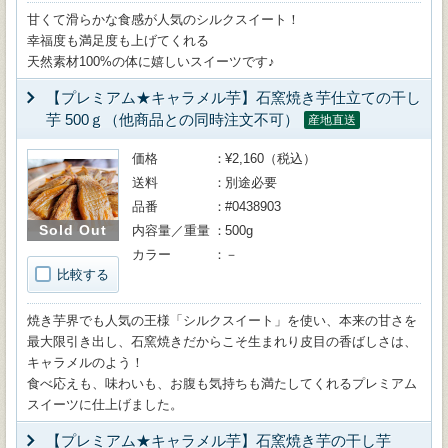
甘くて滑らかな食感が人気のシルクスイート！
幸福度も満足度も上げてくれる
天然素材100%の体に嬉しいスイーツです♪
【プレミアム★キャラメル芋】石窯焼き芋仕立ての干し
芋 500ｇ（他商品との同時注文不可）
産地直送
価格
¥2,160（税込）
送料
別途必要
品番
#0438903
Sold Out
内容量／重量
500g
カラー
－
比較する
焼き芋界でも人気の王様「シルクスイート」を使い、本来の甘さを
最大限引き出し、石窯焼きだからこそ生まれり皮目の香ばしさは、
キャラメルのよう！
食べ応えも、味わいも、お腹も気持ちも満たしてくれるプレミアム
スイーツに仕上げました。
【プレミアム★キャラメル芋】石窯焼き芋の干し芋