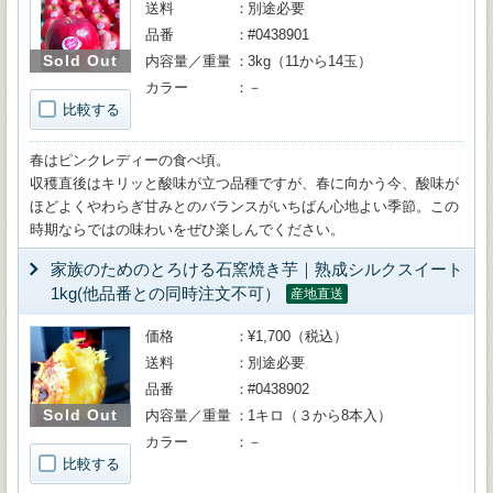
送料
別途必要
品番
#0438901
Sold Out
内容量／重量
3kg（11から14玉）
カラー
－
比較する
春はピンクレディーの食べ頃。
収穫直後はキリッと酸味が立つ品種ですが、春に向かう今、酸味が
ほどよくやわらぎ甘みとのバランスがいちばん心地よい季節。この
時期ならではの味わいをぜひ楽しんでください。
家族のためのとろける石窯焼き芋｜熟成シルクスイート
1kg(他品番との同時注文不可）
産地直送
価格
¥1,700（税込）
送料
別途必要
品番
#0438902
Sold Out
内容量／重量
1キロ（３から8本入）
カラー
－
比較する