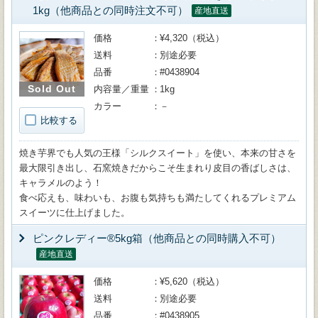
1kg（他商品との同時注文不可）
産地直送
価格
¥4,320（税込）
送料
別途必要
品番
#0438904
Sold Out
内容量／重量
1kg
カラー
－
比較する
焼き芋界でも人気の王様「シルクスイート」を使い、本来の甘さを
最大限引き出し、石窯焼きだからこそ生まれり皮目の香ばしさは、
キャラメルのよう！
食べ応えも、味わいも、お腹も気持ちも満たしてくれるプレミアム
スイーツに仕上げました。
ピンクレディー®5kg箱（他商品との同時購入不可）
産地直送
価格
¥5,620（税込）
送料
別途必要
品番
#0438905