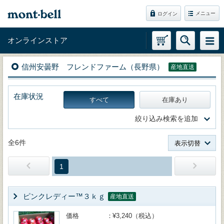
メニュー
ログイン
オンラインストア
信州安曇野 フレンドファーム（長野県）
産地直送
在庫状況
すべて
在庫あり
絞り込み検索を追加
全6件
表示切替
1
ピンクレディー™３ｋｇ
産地直送
価格
¥3,240（税込）