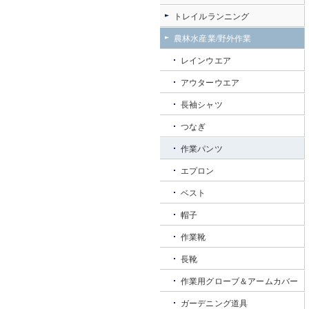
トレイルランニング
農林水産業/野外作業
レインウエア
アウターウエア
長袖シャツ
つなぎ
作業パンツ
エプロン
ベスト
帽子
作業靴
長靴
作業用グローブ＆アームカバー
ガーデニング道具