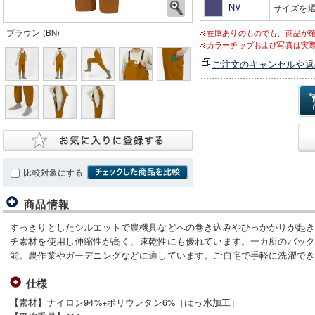
NV
サイズを
ブラウン (BN)
在庫ありのものでも、商品が
カラーチップおよび写真は実
ご注文のキャンセルや返
比較対象にする
商品情報
すっきりとしたシルエットで農機具などへの巻き込みやひっかかりが起
チ素材を使用し伸縮性が高く、速乾性にも優れています。一カ所のバッ
能。農作業やガーデニングなどに適しています。ご自宅で手軽に洗濯で
仕様
【素材】ナイロン94%+ポリウレタン6%［はっ水加工］