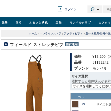
ログイン
保険
宿泊
ふるさと納税
店舗
モンベル
クラブ
カスタマ
ホーム
>
オンラインストア
>
アクティビティ
>
農林水産業/野外作業
フィールド ストレッチビブ
¥13,200
価格
#1132242
品番
モンベル
ブランド
サイズ選択
選択すると在庫状況が表示
カラー
BN
サイズを