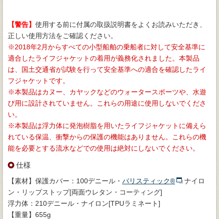
【警告】
使用する前に付属の取扱説明書をよくお読みいただき、
正しい使用方法をご確認ください。
※2018年2月からすべての小型船舶の乗船者に対して安全基準に
適合したライフジャケットの着用が義務化されました。本製品
は、国土交通省が試験を行って安全基準への適合を確認したライ
フジャケットです。
※本製品はカヌー、カヤックなどのウォータースポーツや、水遊
び用に設計されていません。これらの用途に使用しないでくださ
い。
※本製品は浮力体に発泡樹脂を用いたライフジャケットに備えら
れている保温、衝撃からの保護の機能はありません。これらの機
能を必要とする流水などでの使用は絶対にしないでください。
仕様
【素材】保護カバー：100デニール・
バリスティック®
ナイロ
ン・リップストップ[両面ウレタン・コーティング]
浮力体：210デニール・ナイロン[TPUラミネート]
【重量】655g