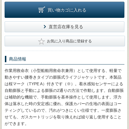
買い物カゴに入れる
直営店在庫を見る
★
お気に入り商品に登録する
商品情報
作業用救命衣（小型船舶用救命衣兼用）として使用する、軽量で
動きやすい腰巻きタイプの膨脹式ライフジャケットです。本製品
は桜マーク（TYPE A）付きです（※）。着水感知センサーによる
自動膨脹と手動による膨脹の2通りの方法で作動します。自動膨脹
は補助的な機能で、手動膨脹を基本操作として使用します。浮力
体は落水した時の安定感に優れ、保護カバーの生地の表面はコー
ティングしているので、汚れがつきにくい仕様です。一度膨脹さ
せても、ガスカートリッジを取り換えれば繰り返し使用すること
ができます。