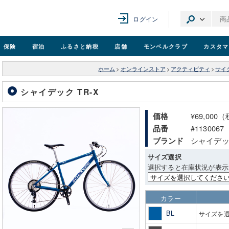
ログイン
保険
宿泊
ふるさと納税
店舗
モンベル
クラブ
カスタマ
ホーム
>
オンラインストア
>
アクティビティ
>
サイ
シャイデック TR-X
¥69,000
価格
#1130067
品番
シャイデ
ブランド
サイズ選択
選択すると在庫状況が表示
カラー
BL
サイズを