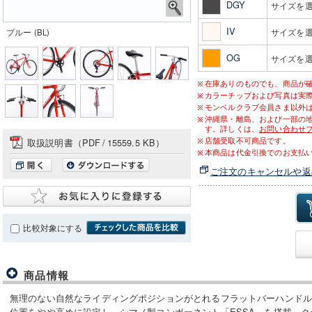
DGY
サイズを
IV
ブルー (BL)
サイズを
OG
サイズを
在庫ありのものでも、商品が
カラーチップおよび写真は実
モンベルクラブ会員さま以外は送
沖縄県・離島、および一部の
す。詳しくは、
お問い合わせ
店舗受取不可商品です。
取扱説明書（PDF
/
15559.5 KB）
本商品は代金引換でのお支払
ご注文のキャンセルや返
比較対象にする
商品情報
無理のない自然なライディングポジションがとれるフラットバーハンド
位置をやや高めに設定し、シマノ製コンポーネント「ESSA」を搭載。