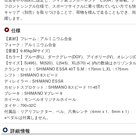
フロントシングル仕様で、スポーツサイクルに乗り慣れていない方でも
キャリア（別売）を取りつけることで、荷物を積んで走ることもでき、
躍します。
仕様
【素材】フレーム：アルミニウム合金
フォーク：アルミニウム合金
【重量】9.85kg(Mサイズ)
【カラー】ブルー(BL)、ダークグレー(DGY)、アイボリー(IV)、オレンジ(O
【サイズ】S(495)、M(520)、L(545)、XL(570) ※( )内の数値はホ
クランクセット：SHIMANO ESSA 40T S,M：170mm L,XL：175mm
シフト：SHIMANO 8スピード
ディレイラー：SHIMANO ESSA
カセットスプロケット：SHIMANO 8スピード 11-45T
ブレーキ：SHIMANO Vブレーキ
ホイール：モンベルオリジナルホイール
タイヤ：700×32C
付属品：リアリフレクター、ベル、六角レンチ（4mm x 1、5mm x 1）
※ペダルは付属しません。
詳細情報