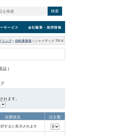
検索
ーサービス
会社概要
・採用情報
クリング
>
自転車車体
>
シャイデック TR-X
（税込）
ック
されます。
在庫状況
注文数
選択すると表示されます