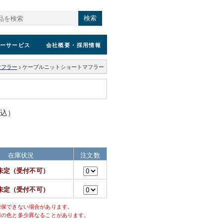
検索
ーサービス
会社概要
・採用情報
マフラー
>
ケーブルニットショートマフラー
税込）
在庫状況
注文数
未定（受付不可）
未定（受付不可）
確保できない場合があります。
際の色と多少異なることがあります。