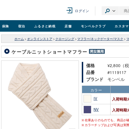
ログイン
保険
宿泊
ふるさと納税
店舗
モンベル
クラブ
カスタマ
ホーム
>
オンラインストア
>
クロージング
>
マフラー/ネックゲーター/マスク
>
ケーブルニットショートマフラー
¥2,800（
価格
#1119117
品番
モンベル
ブランド
カラー
IV
入荷時期
NV
入荷時期
在庫ありのものでも、商品が
カラーチップおよび写真は実