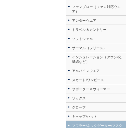
ファンブロー（ファン対応ウエ
ア）
アンダーウエア
トラベル＆カントリー
ソフトシェル
サーマル（フリース）
インシュレーション（ダウン/化
繊綿など）
アルパインウエア
スカート/ワンピース
サポーター＆ウォーマー
ソックス
グローブ
キャップ/ハット
マフラー/ネックゲーター/マスク