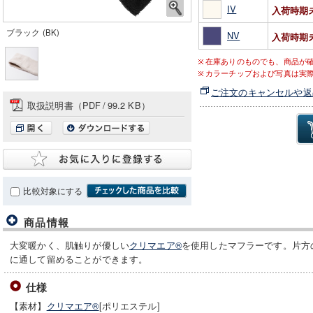
IV
入荷時期
ブラック (BK)
NV
入荷時期
在庫ありのものでも、商品が
カラーチップおよび写真は実
ご注文のキャンセルや返
取扱説明書（PDF
/
99.2 KB）
比較対象にする
商品情報
大変暖かく、肌触りが優しい
クリマエア®
を使用したマフラーです。片方
に通して留めることができます。
仕様
【素材】
クリマエア®
[ポリエステル]