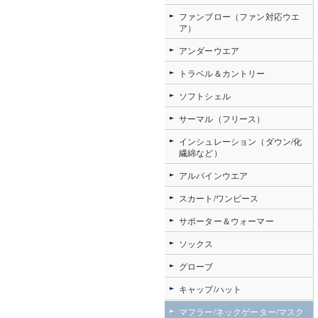
ファンブロー（ファン対応ウエ
ア）
アンダーウエア
トラベル＆カントリー
ソフトシェル
サーマル（フリース）
インシュレーション（ダウン/化
繊綿など）
アルパインウエア
スカート/ワンピース
サポーター＆ウォーマー
ソックス
グローブ
キャップ/ハット
マフラー/ネックゲーター/マスク