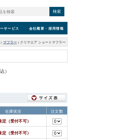
検索
ーサービス
会社概要
・採用情報
>
マフラー
>
クリマエア ショートマフラー
税込）
在庫状況
注文数
未定（受付不可）
未定（受付不可）