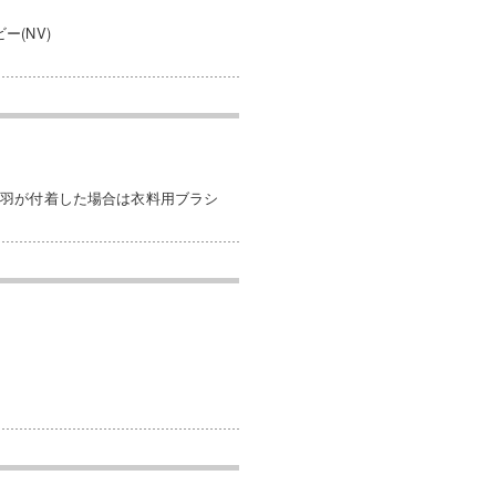
ー(NV)
毛羽が付着した場合は衣料用ブラシ