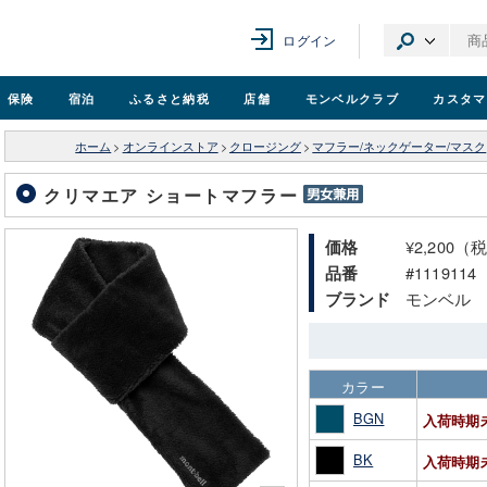
ログイン
保険
宿泊
ふるさと納税
店舗
モンベル
クラブ
カスタマ
ホーム
>
オンラインストア
>
クロージング
>
マフラー/ネックゲーター/マスク
クリマエア ショートマフラー
¥2,200（
価格
#1119114
品番
モンベル
ブランド
カラー
BGN
入荷時期
BK
入荷時期