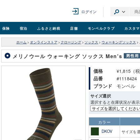
ログイン
保険
宿泊
ふるさと納税
店舗
モンベル
クラブ
カスタマ
ホーム
>
オンラインストア
>
クロージング
>
ソックス
>
ウォーキングソックス
>
メリノウール ウォーキング ソックス Men's
¥1,815（
価格
#1118424
品番
モンベル
ブランド
サイズ選択
選択すると在庫状況が表示
カラー
DKOV
サイズを