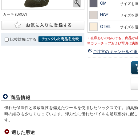
GM
サイズを
カーキ (DKOV)
HGY
サイズを
OTML
サイズを
在庫ありのものでも、商品が
比較対象にする
カラーチップおよび写真は実
ご注文のキャンセルや返
商品情報
優れた保温性と吸放湿性を備えたウールを使用したソックスです。消臭
時の縮みも少なくなっています。弾力性に優れたパイルを足底部分に配
す。
適した用途