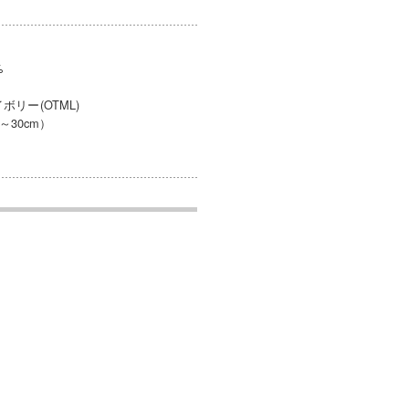
%
ボリー(OTML)
～30cm）