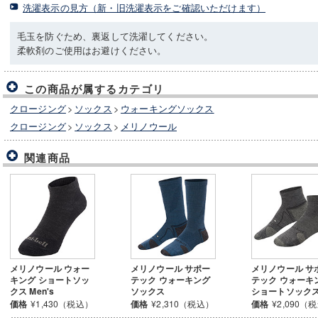
洗濯表示の見方（新・旧洗濯表示をご確認いただけます）
毛玉を防ぐため、裏返して洗濯してください。
柔軟剤のご使用はお避けください。
この商品が属するカテゴリ
クロージング
>
ソックス
>
ウォーキングソックス
クロージング
>
ソックス
>
メリノウール
関連商品
メリノウール ウォー
メリノウール サポー
メリノウール サ
キング ショートソッ
テック ウォーキング
テック ウォーキ
クス Men's
ソックス
ショートソック
価格
¥1,430（税込）
価格
¥2,310（税込）
価格
¥2,090（