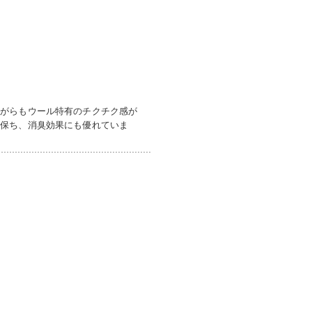
ながらもウール特有のチクチク感が
に保ち、消臭効果にも優れていま