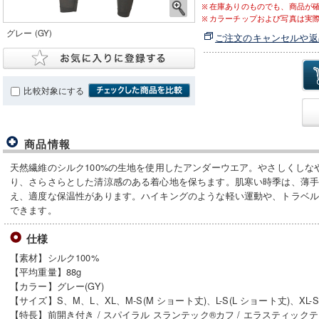
在庫ありのものでも、商品が
カラーチップおよび写真は実
グレー (GY)
ご注文のキャンセルや返
比較対象にする
商品情報
天然繊維のシルク100%の生地を使用したアンダーウエア。やさしくしな
り、さらさらとした清涼感のある着心地を保ちます。肌寒い時季は、薄
え、適度な保温性があります。ハイキングのような軽い運動や、トラベ
できます。
仕様
【素材】シルク100%
【平均重量】88g
【カラー】グレー(GY)
【サイズ】S、M、L、XL、M-S(M ショート丈)、L-S(L ショート丈)、XL-S
【特長】前開き付き / スパイラル スランテック®カフ / エラスティック