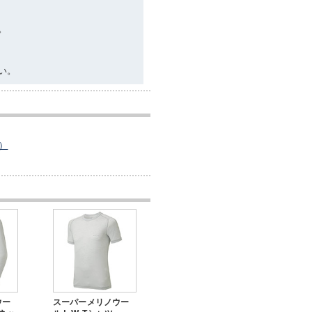
。
い。
）
ウー
スーパーメリノウー