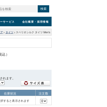
検索
ーサービス
会社概要
・採用情報
エア
>
タイツ
>
スペリオシルク タイツ Men's
（税込）
されます。
在庫状況
注文数
選択すると表示されます