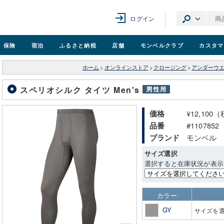
ログイン
保険
宿泊
ふるさと納税
店舗
モンベル
クラブ
カスタマ
ホーム
>
オンラインストア
>
クロージング
>
アンダーウ
スペリオシルク タイツ Men's
¥12,100
価格
#1107852
品番
モンベル
ブランド
サイズ選択
選択すると在庫状況が表示
カラー
GY
サイズを