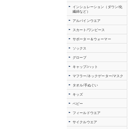
インシュレーション（ダウン/化
繊綿など）
アルパインウエア
スカート/ワンピース
サポーター＆ウォーマー
ソックス
グローブ
キャップ/ハット
マフラー/ネックゲーター/マスク
タオル/手ぬぐい
キッズ
ベビー
フィールドウエア
サイクルウエア