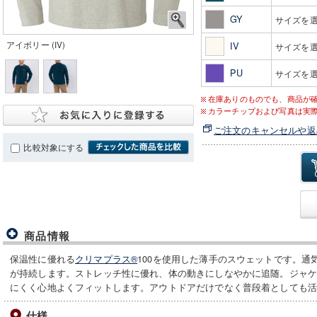
GY
サイズを
アイボリー (IV)
IV
サイズを
PU
サイズを
在庫ありのものでも、商品が
カラーチップおよび写真は実
ご注文のキャンセルや返
比較対象にする
商品情報
保温性に優れる
クリマプラス®
100を使用した薄手のスウェットです。通
が持続します。ストレッチ性に優れ、体の動きにしなやかに追随。ジャ
にくく心地よくフィットします。アウトドアだけでなく普段着としても
仕様