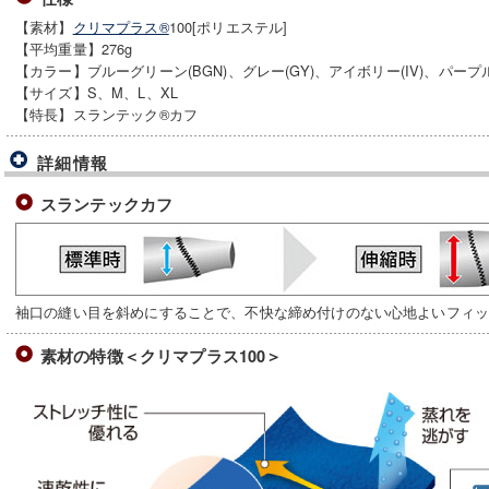
【素材】
クリマプラス®
100[ポリエステル]
【平均重量】276g
【カラー】ブルーグリーン(BGN)、グレー(GY)、アイボリー(IV)、パープル
【サイズ】S、M、L、XL
【特長】スランテック®カフ
詳細情報
スランテックカフ
袖口の縫い目を斜めにすることで、不快な締め付けのない心地よいフィ
素材の特徴＜クリマプラス100＞