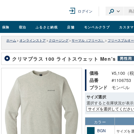
ログイン
保険
宿泊
ふるさと納税
店舗
モンベル
クラブ
カスタマ
ホーム
>
オンラインストア
>
クロージング
>
サーマル（フリース）
>
フリースプルオー
クリマプラス 100 ライトスウェット Men's
¥5,100（
価格
#1106753
品番
モンベル
ブランド
サイズ選択
選択すると在庫状況が表示
カラー
BGN
サイズを