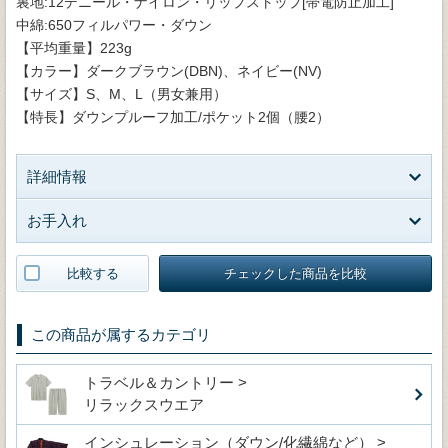
裏地:12デニール・ナイロン・リップストップ[帯電防止加工]
中綿:650フィルパワー・ダウン
【平均重量】223g
【カラー】ダークブラウン(DBN)、ネイビー(NV)
【サイズ】S、M、L（男女兼用）
【特長】ダウンプルーフ加工/ポケット2個（腰2）
詳細情報
お手入れ
比較する
チェックした商品を比較
この商品が属するカテゴリ
トラベル＆カントリー >
リラックスウエア
インシュレーション（ダウン/化繊綿など） >