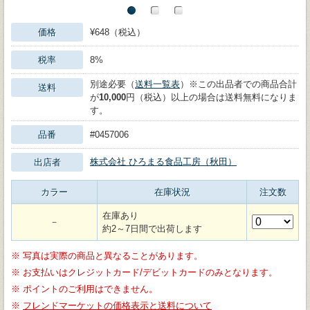
価格
¥648（税込）
税率
8%
別途必要（
送料一覧表
）※この出品者での商品合計
送料
が
10,000
円（税込）以上の場合は送料無料になりま
す。
品番
#0457006
株式会社 ひろまる食品工房（秋田）
出店者
カラー
在庫状況
注文数
在庫あり
－
約2～7日間で出荷します
※
写真は実際の商品と異なることがあります。
※
お支払いはクレジットカード/デビットカードのみとなります。
※
ポイントのご利用はできません。
※
フレンドマーケットの価格表示と送料について