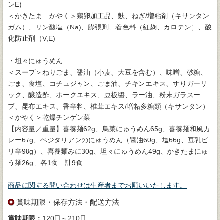
ンE)
＜かきたま かやく＞鶏卵加工品、麩、ねぎ/増粘剤（キサンタン
ガム）、リン酸塩（Na)、膨張剤、着色料（紅麹、カロテン）、酸
化防止剤（V,E)
・坦々にゅうめん
＜スープ＞ねりごま、醤油（小麦、大豆を含む）、味噌、砂糖、
ごま、食塩、コチュジャン、ごま油、チキンエキス、すりガーリ
ック、醸造酢、ポークエキス、豆板醬、ラー油、粉末ガラスー
プ、昆布エキス、香辛料、椎茸エキス/増粘多糖類（キサンタン）
＜かやく＞乾燥チンゲン菜
【内容量／重量】喜養麺62g、鳥菜にゅうめん65g、喜養麺和風カ
レー67g、ベジタリアンのにゅうめん（醤油60g、塩66g、豆乳ピ
リ辛98g）、喜養麺みに30g、坦々にゅうめん49g、かきたまにゅ
う麺26g、各1食 計9食
商品に関する問い合わせは生産者までお願いいたします。
賞味期限・保存方法・配送方法
賞味期限：
120日～210日