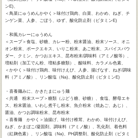
ンE)、
＜鳥菜にゅうめんかやく＞味付け鶏肉、白菜、わかめ、ねぎ、チ
ンゲン菜、人参、ごぼう、ゆず、酸化防止剤（ビタミンE)
・和風カレーにゅうめん
＜スープ＞食塩、砂糖、カレー粉、粉末醤油、粉末ソース、オニ
オン粉末、ポークエキス、いりこ粉末、あご粉末、スパイスパウ
ダー、クミン、かつおエキス、昆布粉末/調味料（アミノ酸等）、
増粘剤（加工でん粉、増粘多糖類）、酸味料、カラメル色素、
＜かやく＞味付け鶏肉、味付けえび、人参、揚げなす、ねぎ/調味
料（アミノ酸）、リン酸塩（Na)、酸化防止剤（ビタミンE)
・喜養麺みに、かきたまにゅう麺
＜共通 粉末スープ＞糖類（ぶどう糖、砂糖）、食塩、酵母エキ
ス、粉末醤油、いわし煮干し粉末、魚介粉末（焼あご、あじ）、
醤油、かつお調味粉末、昆布粉末
＜喜養麺 かやく＞油揚げ、味付け椎茸、わかめ、味付けえび、
ねぎ、かまぼこ/凝固剤、調味料（アミノ酸）、乳化剤、着色料
（紅麹色素）、リン酸塩（Na)、PH調整剤、酸化防止剤（ビタミ