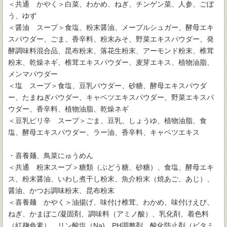
＜共通 かやく＞白菜、わかめ、ねぎ、チンゲン菜、人参、ごぼ
う、ゆず
＜醤油 スープ＞食塩、粉末醤油、メープルシュガー、酵母エキ
スパウダー、ごま、香辛料、粉末みそ、野菜エキスパウダー、発
酵調味料混合品、昆布粉末、落花生粉末、アーモンド粉末、椎茸
粉末、乾燥ネギ、椎茸エキスパウダー、麦芽エキス、植物油脂、
メンマパウダー
＜塩 スープ＞食塩、豆乳パウダー、砂糖、酵母エキスパウダ
ー、たまねぎパウダー、キャベツエキスパウダー、野菜エキスパ
ウダー、香辛料、植物油脂、乾燥ネギ
＜豆乳ピリ辛 スープ＞ごま、豆乳、しょうゆ、植物油脂、食
塩、酵母エキスパウダー、ラー油、香辛料、キャベツエキス
・喜養麺、鳥菜にゅうめん
＜共通 粉末スープ＞糖類（ぶどう糖、砂糖）、食塩、酵母エキ
ス、粉末醤油、いわし煮干し粉末、魚介粉末（焼あご、あじ）、
醤油、かつお調味粉末、昆布粉末
＜喜養麺 かやく＞油揚げ、味付け椎茸、わかめ、味付けえび、
ねぎ、かまぼこ/凝固剤、調味料（アミノ酸）、乳化剤、着色料
（紅麹色素）、リン酸塩（Na)、PH調整剤、酸化防止剤（ビタミ