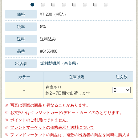
価格
¥7,200（税込）
税率
8%
送料
送料込み
品番
#0456408
坂利製麺所（奈良県）
出店者
カラー
在庫状況
注文数
在庫あり
－
約2～7日間で出荷します
※
写真は実際の商品と異なることがあります。
※
お支払いはクレジットカード/デビットカードのみとなります。
※
ポイントのご利用はできません。
※
フレンドマーケットの価格表示と送料について
※
フレンドマーケットの商品は、複数の出店者の商品を同時に購入す