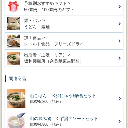
予算別おすすめギフト >
5000円～10000円のギフト
麺・パン >
うどん・素麺
加工食品 >
レトルト食品・フリーズドライ
出店者（近畿エリア） >
坂利製麵所（奈良県東吉野村）
関連商品
山ごはん ベジにゅう麺5食セット
価格¥5,200（税込）
山の飲み物 くず湯アソートセット
価格¥4,900（税込）