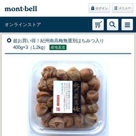
メニュー
ログイン
オンラインストア
超お買い得！紀州南高梅無選別はちみつ入り
400g×3（1.2kg）
産地直送