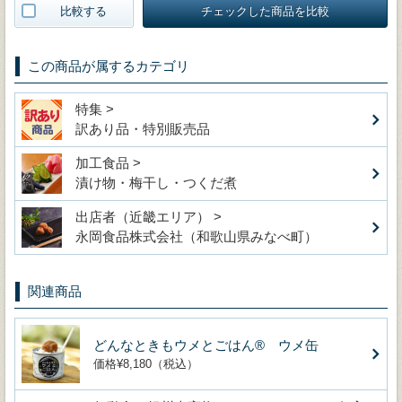
比較する
チェックした商品を比較
この商品が属するカテゴリ
特集 >
訳あり品・特別販売品
加工食品 >
漬け物・梅干し・つくだ煮
出店者（近畿エリア） >
永岡食品株式会社（和歌山県みなべ町）
関連商品
どんなときもウメとごはん®︎ ウメ缶
価格¥8,180（税込）