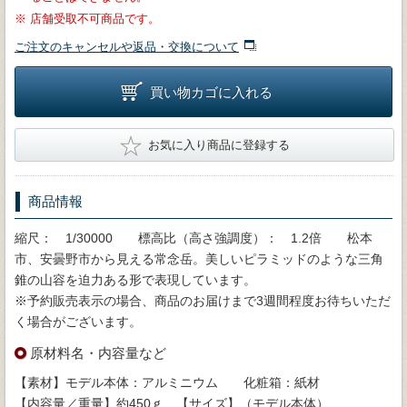
※
店舗受取不可商品です。
ご注文のキャンセルや返品・交換について
買い物カゴに入れる
★
お気に入り商品に登録する
商品情報
縮尺： 1/30000 標高比（高さ強調度）： 1.2倍 松本
市、安曇野市から見える常念岳。美しいピラミッドのような三角
錐の山容を迫力ある形で表現しています。
※予約販売表示の場合、商品のお届けまで3週間程度お待ちいただ
く場合がございます。
原材料名・内容量など
【素材】モデル本体：アルミニウム 化粧箱：紙材
【内容量／重量】約450ｇ 【サイズ】（モデル本体）