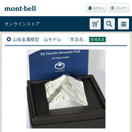
メニュー
ログイン
オンラインストア
山岳金属模型 山モデル 「常念岳」
産地直送