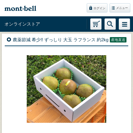
メニュー
ログイン
オンラインストア
農薬節減 希少!! ずっしり 大玉 ラフランス 約2kg
産地直送