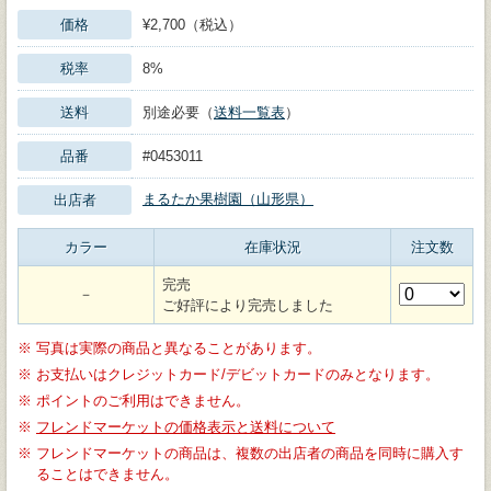
価格
¥2,700（税込）
税率
8%
送料
別途必要（
送料一覧表
）
品番
#0453011
まるたか果樹園（山形県）
出店者
カラー
在庫状況
注文数
完売
－
ご好評により完売しました
※
写真は実際の商品と異なることがあります。
※
お支払いはクレジットカード/デビットカードのみとなります。
※
ポイントのご利用はできません。
※
フレンドマーケットの価格表示と送料について
※
フレンドマーケットの商品は、複数の出店者の商品を同時に購入す
ることはできません。