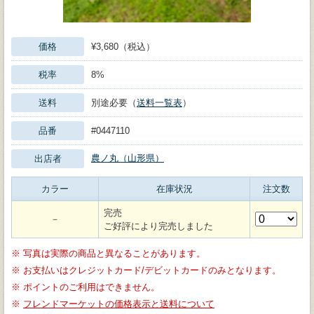
価格
¥3,680（税込）
税率
8%
送料
別途必要（
送料一覧表
）
品番
#0447110
農ノ丸（山形県）
出店者
カラー
在庫状況
注文数
完売
－
ご好評により完売しました
※
写真は実際の商品と異なることがあります。
※
お支払いはクレジットカード/デビットカードのみとなります。
※
ポイントのご利用はできません。
※
フレンドマーケットの価格表示と送料について