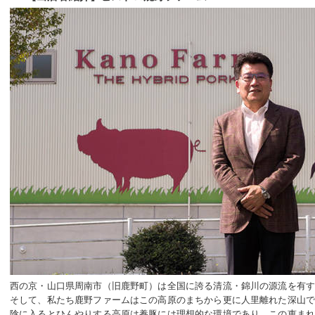
西の京・山口県周南市（旧鹿野町）は全国に誇る清流・錦川の源流を有
そして、私たち鹿野ファームはこの高原のまちから更に人里離れた深山
陰に入るとひんやりする高原は養豚には理想的な環境であり、この恵ま