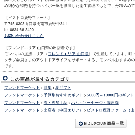
め細かな特徴を持つハイポー豚を徹底した衛生管理のもとで、丹精込め
【ビストロ鹿野ファーム】
〒745-0303山口県周南市鹿野中34-1
tel.0834-68-3420
お問い合わせはこちら
【フレンドエリア 山口県の出店者です】
モンベルの提携エリア（
フレンドエリア 山口県
）で生産しています。町
クラブ会員さまのアウトドアライフをサポートする、モンベルおすすめ
です。
この商品が属するカテゴリ
フレンドマーケット
>
特集
>
夏ギフト
フレンドマーケット
>
予算別おすすめギフト
>
5000円～10000円のギフト
フレンドマーケット
>
肉・肉加工品
>
ハム・ソーセージ・調理肉
フレンドマーケット
>
出店者（中国エリア）
>
ビストロ鹿野ファーム（山