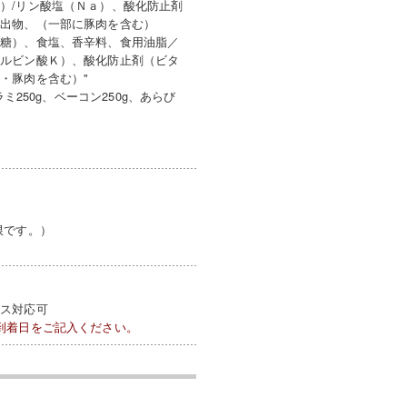
）/リン酸塩（Ｎａ）、酸化防止剤
抽出物、（一部に豚肉を含む）
砂糖）、食塩、香辛料、食用油脂／
ソルビン酸Ｋ）、酸化防止剤（ビタ
・豚肉を含む）"
250g、ベーコン250g、あらび
限です。）
クス対応可
到着日をご記入ください。