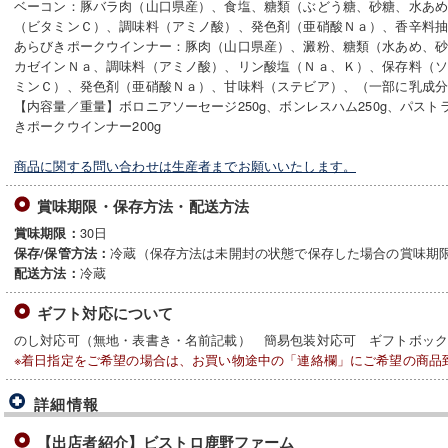
ベーコン：豚バラ肉（山口県産）、食塩、糖類（ぶどう糖、砂糖、水あめ
（ビタミンＣ）、調味料（アミノ酸）、発色剤（亜硝酸Ｎａ）、香辛料
あらびきポークウインナー：豚肉（山口県産）、澱粉、糖類（水あめ、
カゼインＮａ、調味料（アミノ酸）、リン酸塩（Ｎａ、Ｋ）、保存料（
ミンＣ）、発色剤（亜硝酸Ｎａ）、甘味料（ステビア）、（一部に乳成分
【内容量／重量】ボロニアソーセージ250g、ボンレスハム250g、パストラミ
きポークウインナー200g
商品に関する問い合わせは生産者までお願いいたします。
賞味期限・保存方法・配送方法
30日
賞味期限：
冷蔵（保存方法は未開封の状態で保存した場合の賞味期
保存/保管方法：
冷蔵
配送方法：
ギフト対応について
のし対応可（無地・表書き・名前記載） 簡易包装対応可 ギフトボッ
※着日指定をご希望の場合は、お買い物途中の「連絡欄」にご希望の商品
詳細情報
【出店者紹介】ビストロ鹿野ファーム