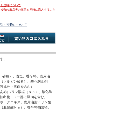
ん。
示と送料について
、複数の出店者の商品を同時に購入すること
品・交換について
です。
め、砂糖）、食塩、香辛料、食用油
料（ソルビン酸Ｋ）、酸化防止剤
に乳成分・豚肉を含む）
あめ）/リン酸塩（Ｎａ）、酸化防
料抽出物、（一部に豚肉を含む）
、ポークエキス、食用油脂／リン酸
剤（亜硝酸Ｎａ）、香辛料抽出物、