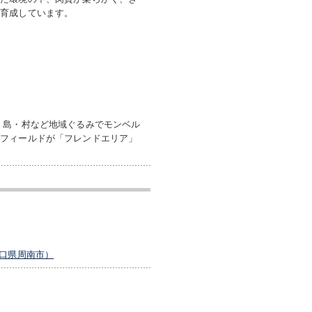
て育成しています。
・島・村など地域ぐるみでモンベル
のフィールドが「フレンドエリア」
口県周南市）