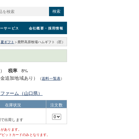
検索
ーサービス
会社概要
・採用情報
夏ギフト
>
鹿野高原牧場ハムギフト（匠）
込）
8%
税率
料金追加地域あり）
（
送料一覧表
）
野ファーム（山口県）
在庫状況
注文数
間で出荷します
とがあります。
デビットカードのみとなります。