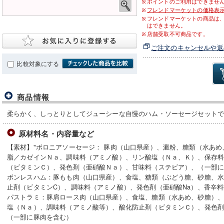
ポイントのご利用はできませ
フレンドマーケットの価格表
フレンドマーケットの商品は
はできません。
店舗受取不可商品です。
ご注文のキャンセルや返
比較対象にする
商品情報
柔らかく、しっとりとしてジューシーな自慢のハム・ソーセージセット
原材料名・内容量など
【素材】"ボロニアソーセージ： 豚肉（山口県産）、澱粉、糖類（水あ
脂／カゼインＮａ、調味料（アミノ酸）、リン酸塩（Ｎａ、Ｋ）、保存
（ビタミンＣ）、発色剤（亜硝酸Ｎａ）、甘味料（ステビア）、（一部
ボンレスハム：豚もも肉（山口県産）、食塩、糖類（ぶどう糖、砂糖、水
止剤（ビタミンC）、調味料（アミノ酸）、発色剤（亜硝酸Na）、香辛
パストラミ：豚肩ロース肉（山口県産）、食塩、糖類（水あめ、砂糖）
塩（Ｎａ）、調味料（アミノ酸等）、酸化防止剤（ビタミンＣ）、発色
（一部に豚肉を含む）