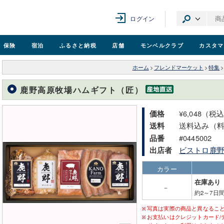
ログイン
保険
宿泊
ふるさと納税
店舗
モンベル
クラブ
カスタマ
ホーム
>
フレンドマーケット
>
特集
>
鹿野高原牧場ハムギフト（匠）
¥6,048（税
価格
送料込み（
送料
#0445002
品番
ビストロ鹿
出店者
カラー
在庫あり
－
約2～7日
写真は実際の商品と異なるこ
お支払いはクレジットカード/