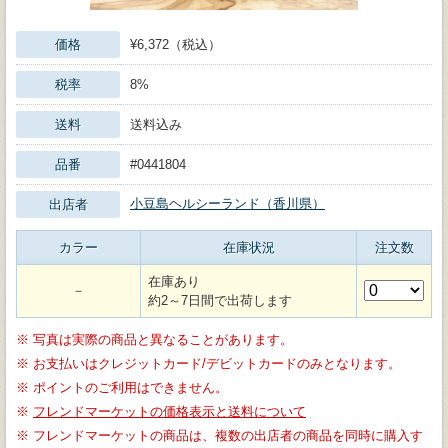
価格
¥6,372（税込）
税率
8%
送料
送料込み
品番
#0441804
小豆島ヘルシーランド（香川県）
出店者
カラー
在庫状況
注文数
在庫あり
－
約2～7日間で出荷します
※
写真は実際の商品と異なることがあります。
※
お支払いはクレジットカード/デビットカードのみとなります。
※
ポイントのご利用はできません。
※
フレンドマーケットの価格表示と送料について
※
フレンドマーケットの商品は、複数の出店者の商品を同時に購入す