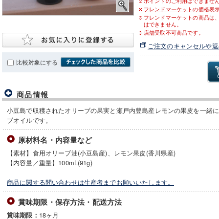
ポイントのご利用はできませ
フレンドマーケットの価格表
フレンドマーケットの商品は
はできません。
店舗受取不可商品です。
ご注文のキャンセルや返
比較対象にする
商品情報
小豆島で収穫されたオリーブの果実と瀬戸内豊島産レモンの果皮を一緒
ブオイルです。
原材料名・内容量など
【素材】食用オリーブ油(小豆島産)、レモン果皮(香川県産)
【内容量／重量】100mL(91g)
商品に関する問い合わせは生産者までお願いいたします。
賞味期限・保存方法・配送方法
18ヶ月
賞味期限：