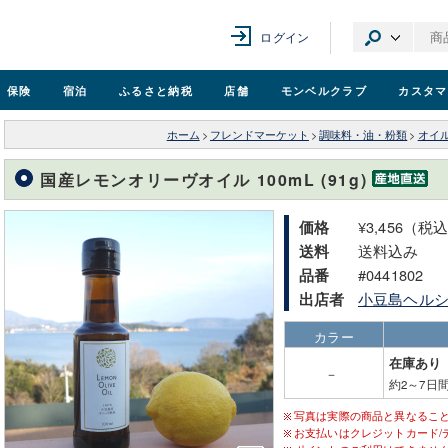
ログイン
保険
宿泊
ふるさと納税
店舗
モンベル
クラブ
カスタマ
ホーム
>
フレンドマーケット
>
調味料・油・粉類
>
オイ
国産レモンオリーヴオイル 100mL (91g)
¥3,456（税
価格
送料込み
送料
#0441802
品番
小豆島ヘル
出店者
カラー
在庫あり
－
約2～7日
写真は実際の商品と異なるこ
お支払いはクレジットカード/