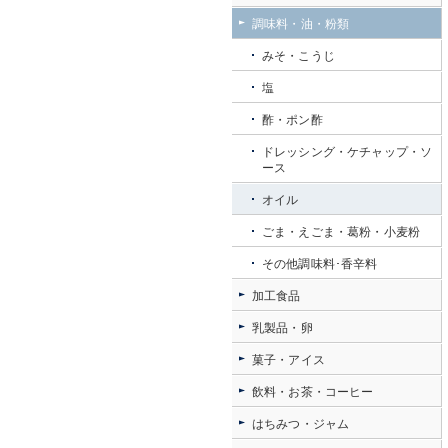
調味料・油・粉類
みそ・こうじ
塩
酢・ポン酢
ドレッシング・ケチャップ・ソ
ース
オイル
ごま・えごま・葛粉・小麦粉
その他調味料･香辛料
加工食品
乳製品・卵
菓子・アイス
飲料・お茶・コーヒー
はちみつ・ジャム