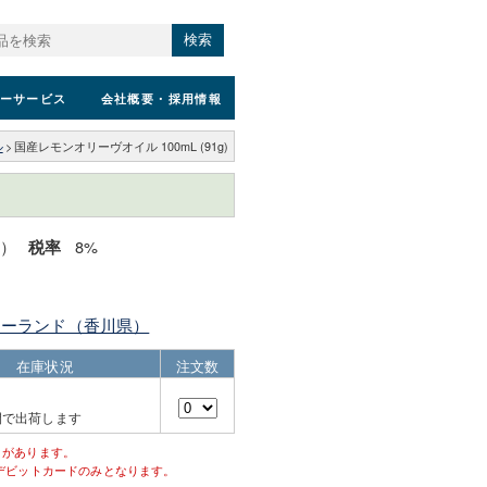
検索
ーサービス
会社概要
・採用情報
ル
>
国産レモンオリーヴオイル 100mL (91g)
込）
8%
税率
シーランド（香川県）
在庫状況
注文数
間で出荷します
とがあります。
デビットカードのみとなります。