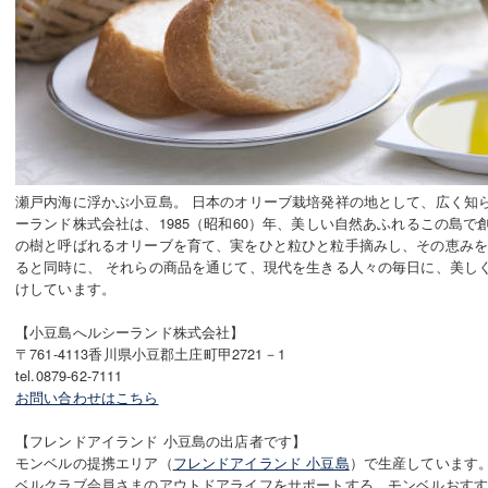
瀬戸内海に浮かぶ小豆島。 日本のオリーブ栽培発祥の地として、広く知
ーランド株式会社は、1985（昭和60）年、美しい自然あふれるこの島で
の樹と呼ばれるオリーブを育て、実をひと粒ひと粒手摘みし、その恵み
ると同時に、 それらの商品を通じて、現代を生きる人々の毎日に、美し
けしています。
【小豆島へルシーランド株式会社】
〒761-4113香川県小豆郡土庄町甲2721－1
tel.0879-62-7111
お問い合わせはこちら
【フレンドアイランド 小豆島の出店者です】
モンベルの提携エリア（
フレンドアイランド 小豆島
）で生産しています
ベルクラブ会員さまのアウトドアライフをサポートする、モンベルおす