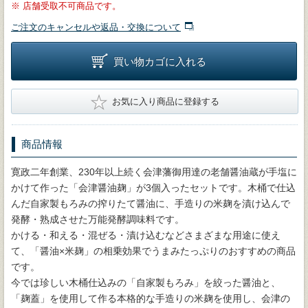
※
店舗受取不可商品です。
ご注文のキャンセルや返品・交換について
買い物カゴに入れる
★
お気に入り商品に登録する
商品情報
寛政二年創業、230年以上続く会津藩御用達の老舗醤油蔵が手塩に
かけて作った「会津醤油麹」が3個入ったセットです。木桶で仕込
んだ自家製もろみの搾りたて醤油に、手造りの米麹を漬け込んで
発酵・熟成させた万能発酵調味料です。
かける・和える・混ぜる・漬け込むなどさまざまな用途に使え
て、「醤油×米麹」の相乗効果でうまみたっぷりのおすすめの商品
です。
今では珍しい木桶仕込みの「自家製もろみ」を絞った醤油と、
「麹蓋」を使用して作る本格的な手造りの米麹を使用し、会津の