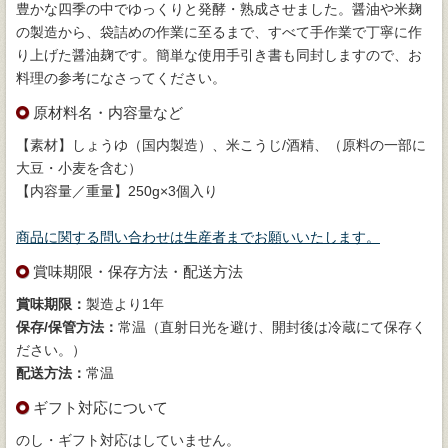
豊かな四季の中でゆっくりと発酵・熟成させました。醤油や米麹
の製造から、袋詰めの作業に至るまで、すべて手作業で丁寧に作
り上げた醤油麹です。簡単な使用手引き書も同封しますので、お
料理の参考になさってください。
原材料名・内容量など
【素材】しょうゆ（国内製造）、米こうじ/酒精、（原料の一部に
大豆・小麦を含む）
【内容量／重量】250g×3個入り
商品に関する問い合わせは生産者までお願いいたします。
賞味期限・保存方法・配送方法
賞味期限：
製造より1年
保存/保管方法：
常温（直射日光を避け、開封後は冷蔵にて保存く
ださい。）
配送方法：
常温
ギフト対応について
のし・ギフト対応はしていません。