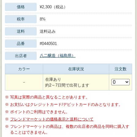
価格
¥2,300（税込）
税率
8%
送料
送料込み
品番
#0440501
八二醸造（福島県）
出店者
カラー
在庫状況
注文数
在庫あり
－
約2～7日間で出荷します
※
写真は実際の商品と異なることがあります。
※
お支払いはクレジットカード/デビットカードのみとなります。
※
ポイントのご利用はできません。
※
フレンドマーケットの価格表示と送料について
※
フレンドマーケットの商品は、複数の出店者の商品を同時に購入す
ることはできません。