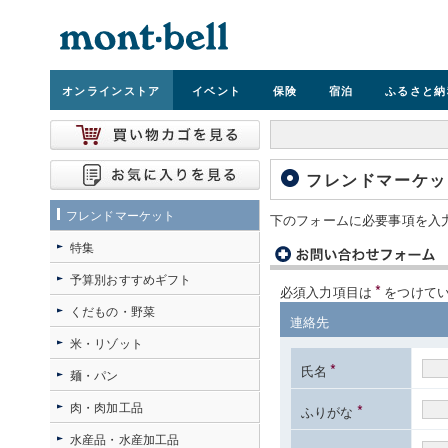
オンライン
ストア
イベント
保険
宿泊
ふるさと納
フレンドマーケッ
フレンドマーケット
下のフォームに必要事項を入
特集
予算別おすすめギフト
*
必須入力項目は
をつけて
くだもの・野菜
連絡先
米・リゾット
*
氏名
麺・パン
肉・肉加工品
*
ふりがな
水産品・水産加工品