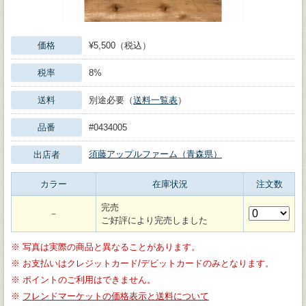
価格
¥5,500（税込）
税率
8%
送料
別途必要（
送料一覧表
）
品番
#0434005
須藤アップルファーム（青森県）
出店者
カラー
在庫状況
注文数
完売
－
ご好評により完売しました
※
写真は実際の商品と異なることがあります。
※
お支払いはクレジットカード/デビットカードのみとなります。
※
ポイントのご利用はできません。
※
フレンドマーケットの価格表示と送料について