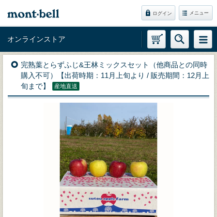
メニュー
ログイン
オンラインストア
完熟葉とらずふじ&王林ミックスセット（他商品との同時
購入不可）【出荷時期：11月上旬より / 販売期間：12月上
旬まで】
産地直送