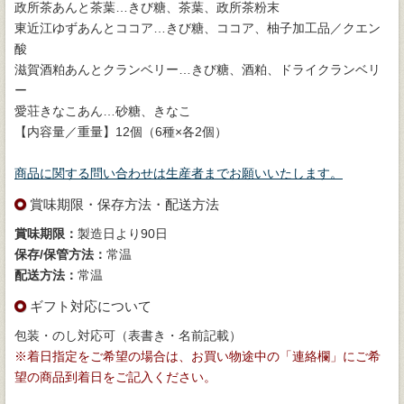
政所茶あんと茶葉…きび糖、茶葉、政所茶粉末
東近江ゆずあんとココア…きび糖、ココア、柚子加工品／クエン
酸
滋賀酒粕あんとクランベリー…きび糖、酒粕、ドライクランベリ
ー
愛荘きなこあん…砂糖、きなこ
【内容量／重量】12個（6種×各2個）
商品に関する問い合わせは生産者までお願いいたします。
賞味期限・保存方法・配送方法
賞味期限：
製造日より90日
保存/保管方法：
常温
配送方法：
常温
ギフト対応について
包装・のし対応可（表書き・名前記載）
※着日指定をご希望の場合は、お買い物途中の「連絡欄」にご希
望の商品到着日をご記入ください。