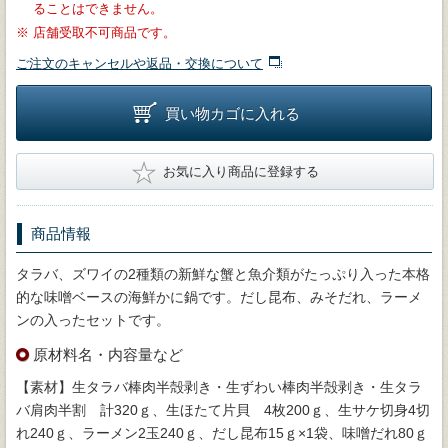
ることはできません。
※
店舗受取不可商品です。
ご注文のキャンセルや返品・交換について
買い物カゴに入れる
★
お気に入り商品に登録する
商品情報
タラバ、ズワイの2種類の新鮮な蟹と魚介類がたっぷり入った本格
的な味噌ベースの海鮮かに鍋です。だし昆布、みそだれ、ラーメ
ンの入ったセットです。
原材料名・内容量など
【素材】生タラバ棒肉半殻剥き・生ずわい棒肉半殻剥き・生タラ
バ肩肉半割 計320ｇ、生ほたて片貝 4枚200ｇ、生サケ切身4切
れ240ｇ、ラーメン2玉240ｇ、だし昆布15ｇ×1袋、味噌だれ80ｇ