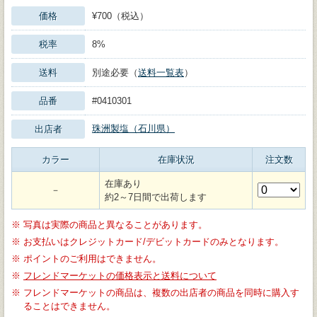
価格
¥700（税込）
税率
8%
送料
別途必要（
送料一覧表
）
品番
#0410301
珠洲製塩（石川県）
出店者
カラー
在庫状況
注文数
在庫あり
－
約2～7日間で出荷します
※
写真は実際の商品と異なることがあります。
※
お支払いはクレジットカード/デビットカードのみとなります。
※
ポイントのご利用はできません。
※
フレンドマーケットの価格表示と送料について
※
フレンドマーケットの商品は、複数の出店者の商品を同時に購入す
ることはできません。