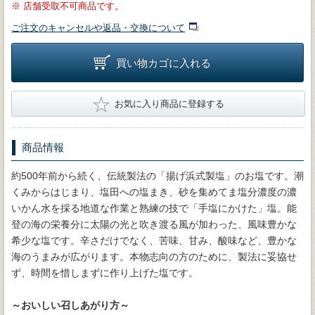
※
店舗受取不可商品です。
ご注文のキャンセルや返品・交換について
買い物カゴに入れる
★
お気に入り商品に登録する
商品情報
約500年前から続く、伝統製法の「揚げ浜式製塩」のお塩です。潮
くみからはじまり、塩田への塩まき、砂を集めてま塩分濃度の濃
いかん水を採る地道な作業と熟練の技で「手塩にかけた」塩。能
登の海の栄養分に太陽の光と吹き渡る風が加わった、風味豊かな
希少な塩です。辛さだけでなく、苦味、甘み、酸味など、豊かな
海のうまみが広がります。本物志向の方のために、製法に妥協せ
ず、時間を惜しまずに作り上げた塩です。
～おいしい召しあがり方～