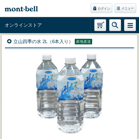
メニュー
ログイン
オンラインストア
立山四季の水 2L（6本入り）
産地直送