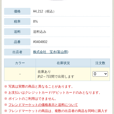
価格
¥4,212（税込）
税率
8%
送料
送料込み
品番
#0404802
株式会社 宝水(富山県)
出店者
カラー
在庫状況
注文数
在庫あり
－
約2～7日間で出荷します
※
写真は実際の商品と異なることがあります。
※
お支払いはクレジットカード/デビットカードのみとなります。
※
ポイントのご利用はできません。
※
フレンドマーケットの価格表示と送料について
※
フレンドマーケットの商品は、複数の出店者の商品を同時に購入す