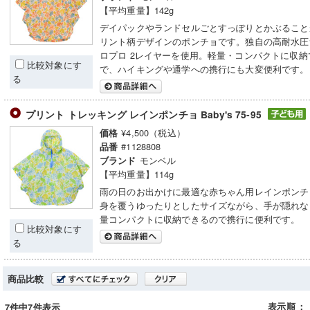
【平均重量】142g
デイパックやランドセルごとすっぽりとかぶること
リント柄デザインのポンチョです。独自の高耐水圧
ロプロ 2レイヤーを使用。軽量・コンパクトに収納
比較対象にす
で、ハイキングや通学への携行にも大変便利です。
る
プリント トレッキング レインポンチョ Baby's 75-95
¥4,500（税込）
価格
#1128808
品番
モンベル
ブランド
【平均重量】114g
雨の日のお出かけに最適な赤ちゃん用レインポンチ
身を覆うゆったりとしたサイズながら、手が隠れな
量コンパクトに収納できるので携行に便利です。
比較対象にす
る
商品比較
表示順
：
7件中7件表示