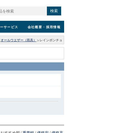
検索
ーサービス
会社概要
・採用情報
オールウエザー（雨具）
>
レインポンチョ
おすすめ順
/
重量軽
/
価格安
/
価格高