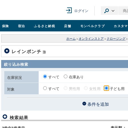
ログイン
保険
宿泊
ふるさと納税
店舗
モンベル
クラブ
カスタマ
ホーム
>
オンラインストア
>
クロージング
>
レインポンチョ
絞り込み検索
すべて
在庫あり
在庫状況
すべて
男性用
女性用
子ども用
対象
条件を追加
検索結果
表示順
：