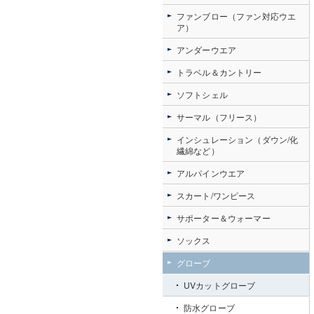
ファンブロー（ファン対応ウエ
ア）
アンダーウエア
トラベル＆カントリー
ソフトシェル
サーマル（フリース）
インシュレーション（ダウン/化
繊綿など）
アルパインウエア
スカート/ワンピース
サポーター＆ウォーマー
ソックス
グローブ
UVカットグローブ
防水グローブ