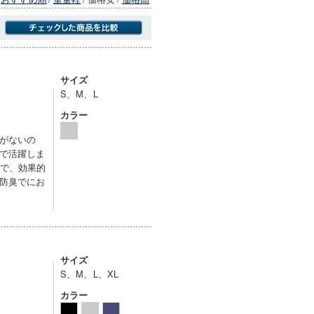
商品にのみフォーカスする
サイズ
S、M、L
カラー
がないの
で活躍しま
＋で、効果的
防臭でにお
サイズ
S、M、L、XL
カラー