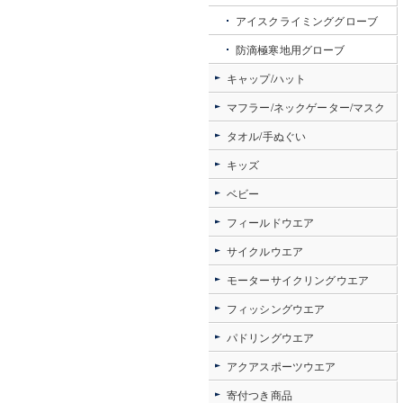
アイスクライミンググローブ
防滴極寒地用グローブ
キャップ/ハット
マフラー/ネックゲーター/マスク
タオル/手ぬぐい
キッズ
ベビー
フィールドウエア
サイクルウエア
モーターサイクリングウエア
フィッシングウエア
パドリングウエア
アクアスポーツウエア
寄付つき商品