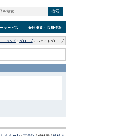
検索
ーサービス
会社概要
・採用情報
ロージング
>
グローブ
>
UVカットグローブ
おすすめ順
/
重量軽
/
価格安
/
価格高