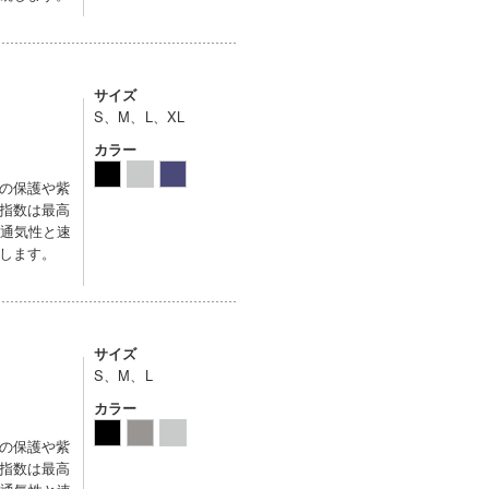
サイズ
S、M、L、XL
カラー
の保護や紫
指数は最高
。通気性と速
します。
サイズ
S、M、L
カラー
の保護や紫
指数は最高