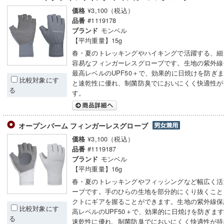
¥3,100（税込）
価格
#1119178
品番
モンベル
ブランド
【平均重量】15g
春・夏のトレッキングやハイキングで活躍する、細
容易なフィンガーレスグローブです。生地の紫外線
最高レベルのUPF50＋で、効果的に日焼けを防ぎ
比較対象にす
と速乾性に優れ、制菌防臭でにおいにくく快適性が
る
す。
オープンパーム フィンガーレスグローブ
¥3,100（税込）
価格
#1119187
品番
モンベル
ブランド
【平均重量】16g
春・夏のトレッキングやフィッシングなど幅広く活
ーブです。手のひらの生地を部分的にくり抜くこと
クトにギアを握ることができます。生地の紫外線保
比較対象にす
高レベルのUPF50＋で、効果的に日焼けを防ぎま
る
速乾性に優れ、制菌防臭でにおいにくく快適性が持