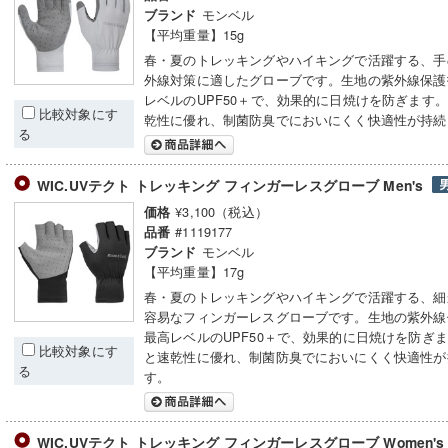
モンベル
ブランド
【平均重量】15g
春・夏のトレッキングやハイキングで活躍する、手
外線対策に適したグローブです。生地の紫外線保護
レベルのUPF50＋で、効果的に日焼けを防ぎます
比較対象にす
乾性に優れ、制菌防臭でにおいにくく快適性が持続
る
WIC.UVテクト トレッキング フィンガーレスグローブ Men's
¥3,100（税込）
価格
#1119177
品番
モンベル
ブランド
【平均重量】17g
春・夏のトレッキングやハイキングで活躍する、細
容易なフィンガーレスグローブです。生地の紫外線
最高レベルのUPF50＋で、効果的に日焼けを防ぎ
比較対象にす
と速乾性に優れ、制菌防臭でにおいにくく快適性が
る
す。
WIC.UVテクト トレッキング フィンガーレスグローブ Women'