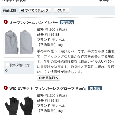
11件中11件表示
商品比較
オープンパーム ハンドカバー
¥1,900（税込）
価格
#1119188
品番
モンベル
ブランド
【平均重量】10g
手の甲を覆う日除けカバーです。手のひら側に生地
で、フィッシングなど細かな作業を必要とする場面
す。生地の紫外線保護指数は最高レベルのUPF50
比較対象にす
に日焼けを防ぎます。通気性と速乾性に優れ、制菌
る
いにくく快適性が持続します。
WIC.UVテクト フィンガーレスグローブ Men's
¥2,200（税込）
価格
#1119181
品番
モンベル
ブランド
【平均重量】15g