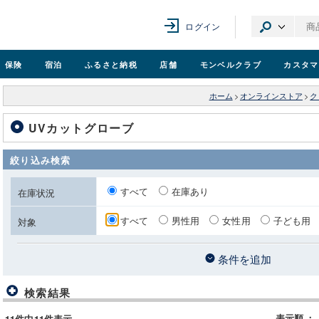
ログイン
保険
宿泊
ふるさと納税
店舗
モンベル
クラブ
カスタマ
ホーム
>
オンラインストア
>
ク
UVカットグローブ
絞り込み検索
すべて
在庫あり
在庫状況
すべて
男性用
女性用
子ども用
対象
条件を追加
検索結果
表示順
：