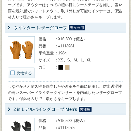
ーブです。アウターはすべての縫い目にシームテープを施し、雪や
雨を最外層でシャットアウト。取り外しが可能なインナーは、保温
材入りで暖かさをキープします。
ウインター レザーグローブ
男女兼用
価格
¥16,500（税込）
品番
#1118981
平均重量
198g
サイズ
XS、S、M、L、XL
カラー
比較する
しなやかさと耐久性を両立したやぎ革を全面に使用し、防水透湿性
の高いスーパードライテックインサートを内蔵したレザーグローブ
です。保温材入りで、暖かさをキープします。
2 in 1 アルパイングローブ Men's
男性用
価格
¥15,500（税込）
品番
#1118975