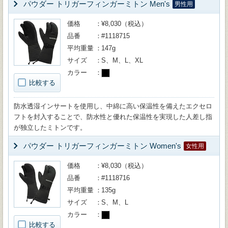
パウダー トリガーフィンガーミトン Men's
男性用
価格
¥8,030（税込）
品番
#1118715
平均重量
147g
サイズ
S、M、L、XL
カラー
比較する
防水透湿インサートを使用し、中綿に高い保温性を備えたエクセロ
フトを封入することで、防水性と優れた保温性を実現した人差し指
が独立したミトンです。
パウダー トリガーフィンガーミトン Women's
女性用
価格
¥8,030（税込）
品番
#1118716
平均重量
135g
サイズ
S、M、L
カラー
比較する