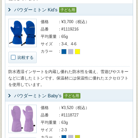
パウダーミトン Kid's
子ども用
価格
¥3,700（税込）
品番
#1119216
平均重量
65g
サイズ
3-4、4-6
カラー
比較する
防水透湿インサートを内蔵し優れた防水性を備え、雪遊びやスキー
などに適したミトンです。保温材には保温性に優れたエクセロフト
を使用しています。
パウダーミトン Baby's
子ども用
価格
¥3,520（税込）
品番
#1118727
平均重量
63g
サイズ
2-3
カラー