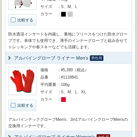
サイズ
S、M、L
カラー
比較する
防水透湿インサートを内蔵し、裏地にフリースをつけた防水グロー
ブです。単体でも使用でき、薄手のインナーグローブと組み合せて
トレッキングや春スキーなどでも活躍します。
アルパイングローブ ライナー Men's
男性用
価格
¥5,280（税込）
品番
#1118841
平均重量
106g
サイズ
S、M、L、XL
カラー
比較する
アルパインテックグローブMen's、2in1アルパイングローブMen'sの
交換用インナーです。
アルパイングローブ ライナー Women's