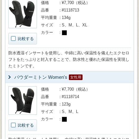
価格
¥7,700（税込）
品番
#1118713
平均重量
134g
サイズ
S、M、L、XL
カラー
比較する
防水透湿インサートを使用し、中綿に高い保温性を備えたエクセロ
フトをたっぷりと封入することで、防水性と優れた保温性を実現し
たミトンです。
パウダーミトン Women's
女性用
価格
¥7,700（税込）
品番
#1118714
平均重量
123g
サイズ
S、M、L
カラー
比較する