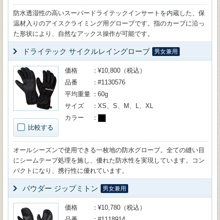
防水透湿性の高いスーパードライテックインサートを内蔵した、保
温材入りのアイスクライミング用グローブです。指のカーブに沿っ
た形状により、自然なアックス操作が可能です。
ドライテック サイクルレイングローブ
男女兼用
価格
¥10,800（税込）
品番
#1130576
平均重量
60g
サイズ
XS、S、M、L、XL
カラー
比較する
オールシーズンで使用できる一枚地の防水グローブ。全ての縫い目
にシームテープ処理を施し、優れた防水性を実現しています。コン
パクトになり、携行性に優れています。
パウダー ジップミトン
男女兼用
価格
¥10,780（税込）
品番
#1118914