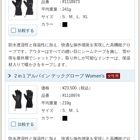
品番
#1118973
平均重量
241g
サイズ
S、M、L、XL
カラー
比較する
防水透湿性と保温性に加え、快適な操作感覚を実現した高機能グロ
ーブです。アウターはすべての縫い目にシームテープを施し、雪や
雨を最外層でシャットアウト。取り外しが可能なインナーは、保温
材入りで暖かさをキープします。
2 in 1 アルパイン テックグローブ Women's
女性用
価格
¥23,500（税込）
品番
#1118974
平均重量
219g
サイズ
S、M、L
カラー
比較する
防水透湿性と保温性に加え、快適な操作感覚を実現した高機能グロ