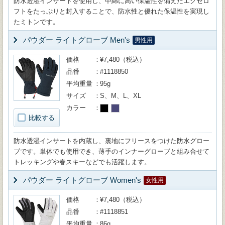
防水透湿インサートを使用し、中綿に高い保温性を備えたエクセロ
フトをたっぷりと封入することで、防水性と優れた保温性を実現し
たミトンです。
パウダー ライトグローブ Men's
男性用
価格
¥7,480（税込）
品番
#1118850
平均重量
95g
サイズ
S、M、L、XL
カラー
比較する
防水透湿インサートを内蔵し、裏地にフリースをつけた防水グロー
ブです。単体でも使用でき、薄手のインナーグローブと組み合せて
トレッキングや春スキーなどでも活躍します。
パウダー ライトグローブ Women's
女性用
価格
¥7,480（税込）
品番
#1118851
平均重量
86g