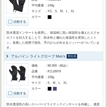
平均重量
149g
サイズ
XS、S、M、L、XL
カラー
比較する
防水透湿インサートを使用し、保温材に高い保温性を備えたエクセ
ロフトを封入することで、防水性と優れた保温性を実現したミト
ン。装着した状態で指先、手のひらが出せるジッパーがついていま
す。
アルパイン ライトグローブ Men's
男性用
価格
¥8,900（税込）
品番
#1118979
平均重量
108g
サイズ
S、M、L、XL
カラー
比較する
防水透湿性の高いスーパードライテックインサートを内蔵し、適度