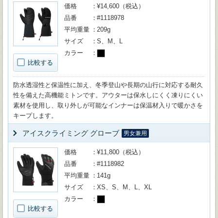
価格
¥14,600（税込）
品番
#1118978
平均重量
209g
サイズ
S、M、L
カラー
比較する
防水透湿性と保温性に加え、冬季登山や長期の山行に対応する耐久
性を備えた高機能ミトンです。アウターは保水しにくく凍りにくい
素材を使用し、取り外しが可能なインナーは保温材入りで暖かさを
キープします。
アイスクライミング グローブ
男女兼用
価格
¥11,800（税込）
品番
#1118982
平均重量
141g
サイズ
XS、S、M、L、XL
カラー
比較する