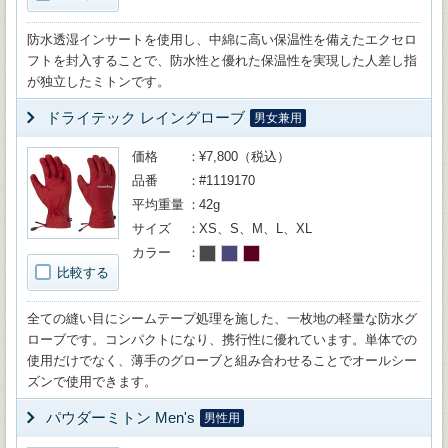
防水透湿インサートを使用し、中綿に高い保温性を備えたエクセロ
フトを封入することで、防水性と優れた保温性を実現した人差し指
が独立したミトンです。
ドライテック レイングローブ
男女兼用
価格
¥7,800（税込）
品番
#1119170
平均重量
42g
サイズ
XS、S、M、L、XL
カラー
比較する
全ての縫い目にシームテープ処理を施した、一枚地の軽量な防水グ
ローブです。コンパクトになり、携行性に優れています。単体での
使用だけでなく、薄手のグローブと組み合わせることでオールシー
ズンで使用できます。
パウダーミトン Men's
男性用